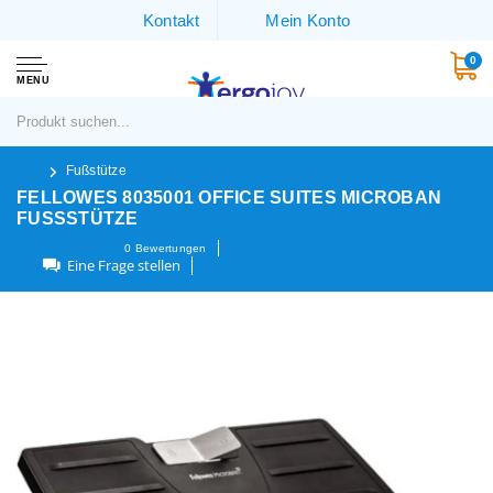
Kontakt
Mein Konto
0
MENU
Fußstütze
FELLOWES 8035001 OFFICE SUITES MICROBAN
FUSSSTÜTZE
0
Bewertungen
Eine Frage stellen