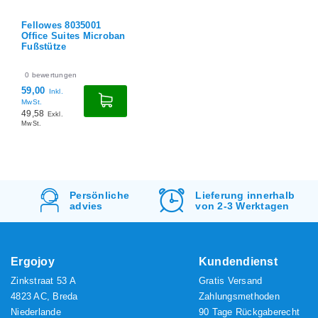
Fellowes 8035001
Office Suites Microban
Fußstütze
0
bewertungen
59,00
Inkl.
MwSt.
49,58
Exkl.
MwSt.
Lieferung innerhalb
Kostenlos
Versand
von 2-3 Werktagen
&
Rücksendung
Ergojoy
Kundendienst
Zinkstraat 53 A
Gratis Versand
4823 AC, Breda
Zahlungsmethoden
Niederlande
90 Tage Rückgaberecht