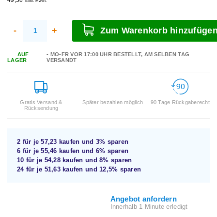
Exkl. MwSt.
-
+
Zum Warenkorb hinzufüge
AUF
- MO-FR VOR 17:00 UHR BESTELLT, AM SELBEN TAG
LAGER
VERSANDT
Gratis Versand &
Später bezahlen möglich
90 Tage Rückgaberecht
Rücksendung
2 für je
57,23
kaufen und
3%
sparen
6 für je
55,46
kaufen und
6%
sparen
10 für je
54,28
kaufen und
8%
sparen
24 für je
51,63
kaufen und
12,5%
sparen
Angebot anfordern
Innerhalb 1 Minute erledigt