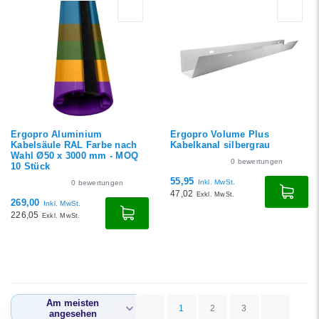
Ergopro Aluminium
Ergopro Volume Plus
Kabelsäule RAL Farbe nach
Kabelkanal silbergrau
Wahl Ø50 x 3000 mm - MOQ
0
bewertungen
10 Stück
55,95
Inkl. MwSt.
0
bewertungen
47,02
Exkl. MwSt.
269,00
Inkl. MwSt.
226,05
Exkl. MwSt.
Am meisten
1
2
3
angesehen