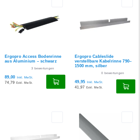
angesehen
Neueste Produkte
Niedrigster Preis
Höchster Preis
Ergopro Access Bodenrinne
Ergopro Cableslide
aus Aluminium – schwarz
verstellbare Kabelrinne 790–
1500 mm, silber
3
bewertungen
0
bewertungen
89,00
Inkl. MwSt.
49,95
74,79
Inkl. MwSt.
Exkl. MwSt.
41,97
Exkl. MwSt.