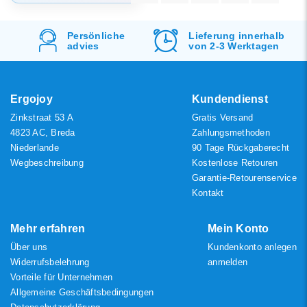
Standard
Lieferung innerhalb
Kostenlos
Versand
Am meisten
von 2-3 Werktagen
&
Rücksendung
angesehen
Neueste Produkte
Niedrigster Preis
Ergojoy
Kundendienst
Zinkstraat 53 A
Gratis Versand
Höchster Preis
4823 AC, Breda
Zahlungsmethoden
Niederlande
90 Tage Rückgaberecht
Wegbeschreibung
Kostenlose Retouren
Garantie-Retourenservice
Kontakt
Mehr erfahren
Mein Konto
Über uns
Kundenkonto anlegen
Widerrufsbelehrung
anmelden
Vorteile für Unternehmen
Allgemeine Geschäftsbedingungen