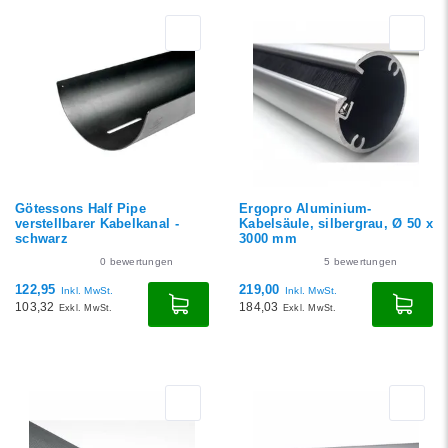
Götessons Half Pipe
Ergopro Aluminium-
verstellbarer Kabelkanal -
Kabelsäule, silbergrau, Ø 50 x
schwarz
3000 mm
0
bewertungen
5
bewertungen
122,95
219,00
Inkl. MwSt.
Inkl. MwSt.
103,32
184,03
Exkl. MwSt.
Exkl. MwSt.