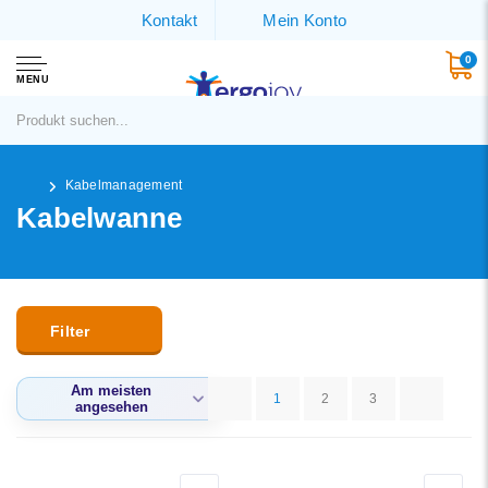
Kontakt
Mein Konto
0
MENU
Kabelmanagement
Kabelwanne
Filter
Am meisten
1
2
3
angesehen
Standard
Am meisten