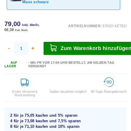
Maus schwarz
79,00
Inkl. MwSt.
ARTIKELNUMMER:
ERGO-KETBO
66,39
Exkl. MwSt.
-
+
Zum Warenkorb hinzufüge
AUF
- MO-FR VOR 17:00 UHR BESTELLT, AM SELBEN TAG
LAGER
VERSANDT
Gratis Versand &
Später bezahlen möglich
90 Tage Rückgaberecht
Rücksendung
2 für je
75,05
kaufen und
5%
sparen
4 für je
73,08
kaufen und
7,5%
sparen
8 für je
71,10
kaufen und
10%
sparen