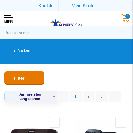
Kontakt
Mein Konto
0
MENU
Marken
Filter
Am meisten
1
2
3
angesehen
Am meisten
angesehen
Neueste Produkte