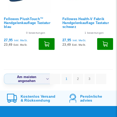
Fellowes PlushTouch™
Fellowes Health-V Fabrik
Handgelenkauflage Tastatur
Handgelenkauflage Tastatur
blau
schwarz
0
bewertungen
1
bewertungen
27,95
27,95
Inkl. MwSt.
Inkl. MwSt.
23,49
23,49
Exkl. MwSt.
Exkl. MwSt.
Am meisten
1
2
3
angesehen
Am meisten
angesehen
Kostenlos
Versand
Persönliche
&
Rücksendung
advies
Neueste Produkte
Niedrigster Preis