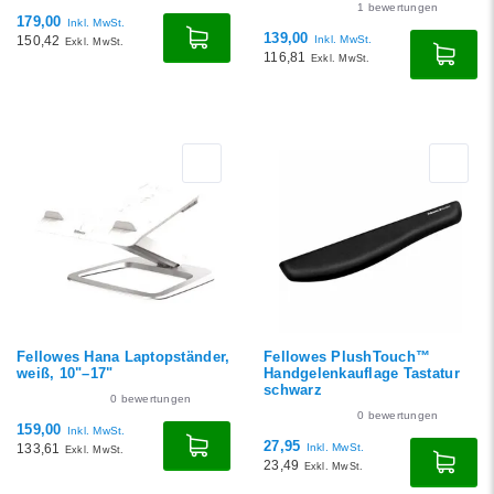
1
bewertungen
179,00
Inkl. MwSt.
139,00
150,42
Inkl. MwSt.
Exkl. MwSt.
116,81
Exkl. MwSt.
Fellowes Hana Laptopständer,
Fellowes PlushTouch™
weiß, 10"–17"
Handgelenkauflage Tastatur
schwarz
0
bewertungen
0
bewertungen
159,00
Inkl. MwSt.
27,95
133,61
Inkl. MwSt.
Exkl. MwSt.
23,49
Exkl. MwSt.