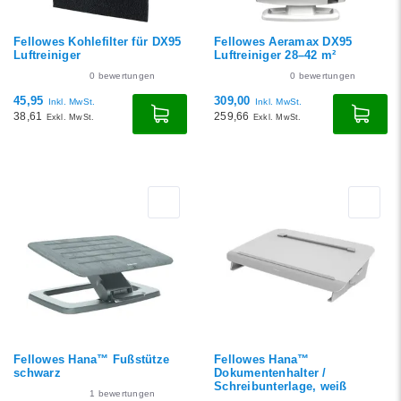
Fellowes Kohlefilter für DX95
Fellowes Aeramax DX95
Luftreiniger
Luftreiniger 28–42 m²
0
bewertungen
0
bewertungen
45,95
309,00
Inkl. MwSt.
Inkl. MwSt.
38,61
259,66
Exkl. MwSt.
Exkl. MwSt.
Fellowes Hana™ Fußstütze
Fellowes Hana™
schwarz
Dokumentenhalter /
Schreibunterlage, weiß
1
bewertungen