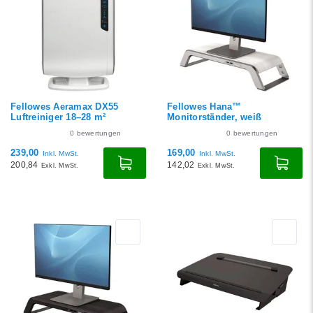
Fellowes Aeramax DX55
Fellowes Hana™
Luftreiniger 18–28 m²
Monitorständer, weiß
0
bewertungen
0
bewertungen
239,00
169,00
Inkl. MwSt.
Inkl. MwSt.
200,84
142,02
Exkl. MwSt.
Exkl. MwSt.