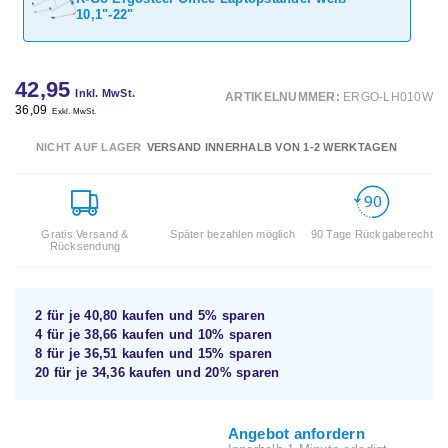
10,1"-22"
42,95
Inkl. MwSt.
ARTIKELNUMMER:
ERGO-LH010W
36,09
Exkl. MwSt.
NICHT AUF LAGER
VERSAND INNERHALB VON 1-2 WERKTAGEN
Gratis Versand &
Später bezahlen möglich
90 Tage Rückgaberecht
Rücksendung
2 für je
40,80
kaufen und
5%
sparen
4 für je
38,66
kaufen und
10%
sparen
8 für je
36,51
kaufen und
15%
sparen
20 für je
34,36
kaufen und
20%
sparen
Angebot anfordern