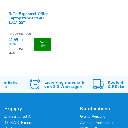
R-Go Ergosteel Office
Laptopständer weiß
10,1"-22"
0
bewertungen
42,95
Inkl.
MwSt.
36,09
Exkl.
MwSt.
Lieferung innerhalb
Kostenlos
Versand
von 2-3 Werktagen
&
Rücksendung
Ergojoy
Kundendienst
Zinkstraat 53 A
Gratis Versand
4823 AC, Breda
Zahlungsmethoden