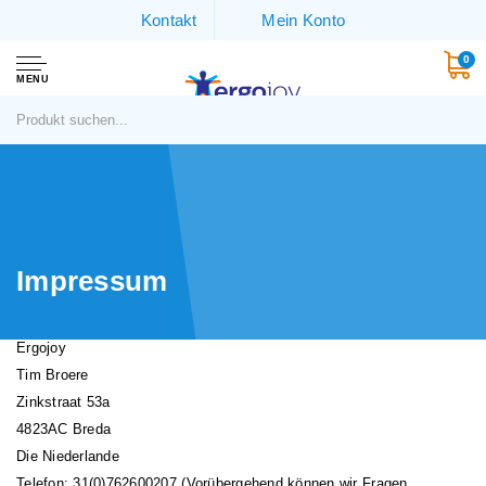
Kontakt
Mein Konto
0
MENU
Impressum
Ergojoy
Tim Broere
Zinkstraat 53a
4823AC Breda
Die Niederlande
Telefon: 31(0)762600207 (Vorübergehend können wir Fragen