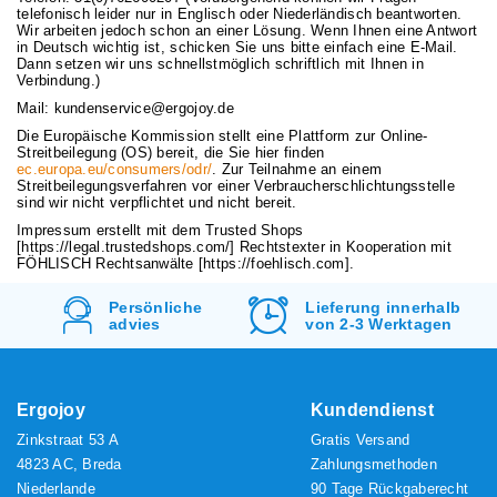
telefonisch leider nur in Englisch oder Niederländisch beantworten.
Wir arbeiten jedoch schon an einer Lösung. Wenn Ihnen eine Antwort
in Deutsch wichtig ist, schicken Sie uns bitte einfach eine E-Mail.
Dann setzen wir uns schnellstmöglich schriftlich mit Ihnen in
Verbindung.)
Mail:
kundenservice@ergojoy.de
Die Europäische Kommission stellt eine Plattform zur Online-
Streitbeilegung (OS) bereit, die Sie hier finden
ec.europa.eu/consumers/odr/
. Zur Teilnahme an einem
Streitbeilegungsverfahren vor einer Verbraucherschlichtungsstelle
sind wir nicht verpflichtet und nicht bereit.
Impressum erstellt mit dem Trusted Shops
[https://legal.trustedshops.com/] Rechtstexter in Kooperation mit
FÖHLISCH Rechtsanwälte [https://foehlisch.com].
d
Persönliche
Lieferung innerhalb
advies
von 2-3 Werktagen
Ergojoy
Kundendienst
Zinkstraat 53 A
Gratis Versand
4823 AC, Breda
Zahlungsmethoden
Niederlande
90 Tage Rückgaberecht