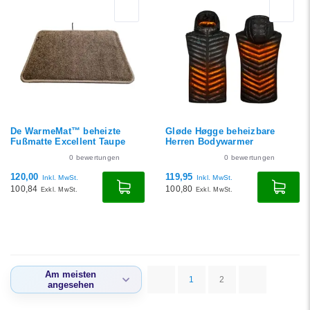
De WarmeMat™ beheizte
Gløde Høgge beheizbare
Fußmatte Excellent Taupe
Herren Bodywarmer
0
bewertungen
0
bewertungen
120,00
119,95
Inkl. MwSt.
Inkl. MwSt.
100,84
100,80
Exkl. MwSt.
Exkl. MwSt.
Am meisten
1
2
angesehen
Standard