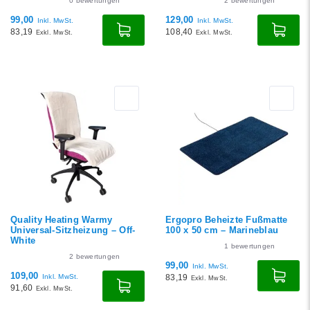
0
bewertungen
2
bewertungen
99,00
129,00
Inkl. MwSt.
Inkl. MwSt.
83,19
108,40
Exkl. MwSt.
Exkl. MwSt.
Quality Heating Warmy
Ergopro Beheizte Fußmatte
Universal-Sitzheizung – Off-
100 x 50 cm – Marineblau
White
1
bewertungen
2
bewertungen
99,00
Inkl. MwSt.
109,00
Inkl. MwSt.
83,19
Exkl. MwSt.
91,60
Exkl. MwSt.