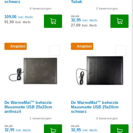
schwarz
Tabak
8
bewertungen
2
bewertungen
109,00
38,00
Inkl. MwSt.
32,95
Inkl. MwSt.
91,60
Exkl. MwSt.
27,69
Exkl. MwSt.
Angebot
Angebot
De WarmeMat™ beheizte
De WarmeMat™ beheizte
Mausmatte USB 25x20cm
Mausmatte USB 25x20cm
anthrazit
schwarz
1
bewertungen
4
bewertungen
38,00
38,00
32,95
32,95
Inkl. MwSt.
Inkl. MwSt.