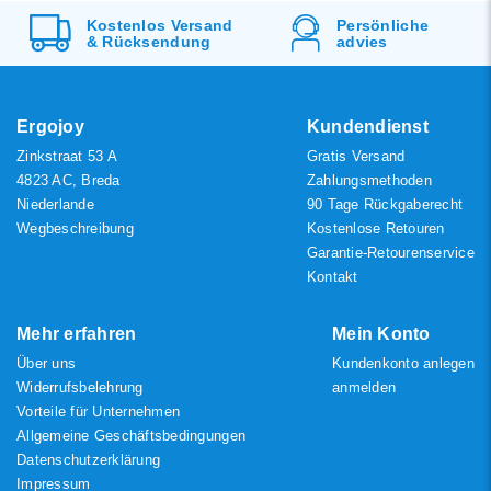
Kostenlos
Versand
Persönliche
Am meisten
&
Rücksendung
advies
angesehen
Neueste Produkte
Niedrigster Preis
Ergojoy
Kundendienst
Zinkstraat 53 A
Gratis Versand
Höchster Preis
4823 AC, Breda
Zahlungsmethoden
Niederlande
90 Tage Rückgaberecht
Wegbeschreibung
Kostenlose Retouren
Garantie-Retourenservice
Kontakt
Mehr erfahren
Mein Konto
Über uns
Kundenkonto anlegen
Widerrufsbelehrung
anmelden
Vorteile für Unternehmen
Allgemeine Geschäftsbedingungen
Datenschutzerklärung
Impressum