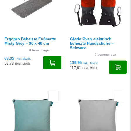
Ergopro Beheizte Fußmatte
Gløde Øven elektrisch
Misty Grey – 90 x 40 cm
beheizte Handschuhe –
Schwarz
0
bewertungen
0
bewertungen
69,95
Inkl. MwSt.
139,95
58,78
Inkl. MwSt.
Exkl. MwSt.
117,61
Exkl. MwSt.