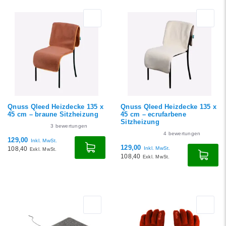
Am meisten
angesehen
Neueste Produkte
Niedrigster Preis
Höchster Preis
Qnuss Qleed Heizdecke 135 x
Qnuss Qleed Heizdecke 135 x
45 cm – braune Sitzheizung
45 cm – ecrufarbene
Sitzheizung
3
bewertungen
4
bewertungen
129,00
Inkl. MwSt.
129,00
108,40
Inkl. MwSt.
Exkl. MwSt.
108,40
Exkl. MwSt.