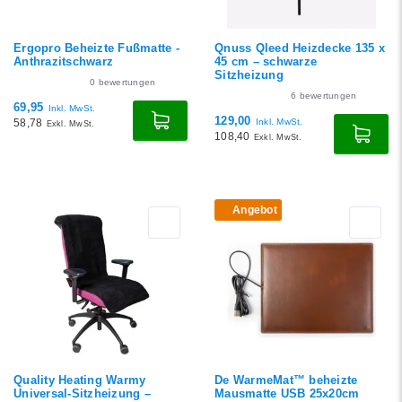
Ergopro Beheizte Fußmatte -
Qnuss Qleed Heizdecke 135 x
Anthrazitschwarz
45 cm – schwarze
Sitzheizung
0
bewertungen
6
bewertungen
69,95
Inkl. MwSt.
129,00
58,78
Inkl. MwSt.
Exkl. MwSt.
108,40
Exkl. MwSt.
Angebot
Quality Heating Warmy
De WarmeMat™ beheizte
Universal-Sitzheizung –
Mausmatte USB 25x20cm