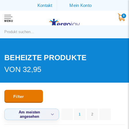
Kontakt
Mein Konto
0
MENU
BEHEIZTE PRODUKTE
VON 32,95
Filter
Am meisten
1
2
angesehen
Standard