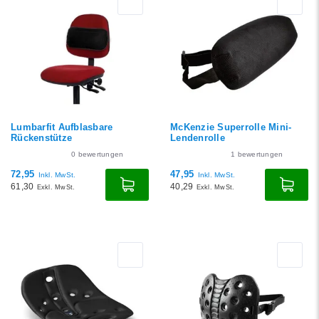
Lumbarfit Aufblasbare
McKenzie Superrolle Mini-
Rückenstütze
Lendenrolle
0
bewertungen
1
bewertungen
72,95
47,95
Inkl. MwSt.
Inkl. MwSt.
61,30
40,29
Exkl. MwSt.
Exkl. MwSt.