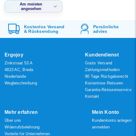
Am meisten
angesehen
Standard
Kostenlos
Versand
Persönliche
Am meisten
&
Rücksendung
advies
angesehen
Neueste Produkte
Niedrigster Preis
Ergojoy
Kundendienst
Zinkstraat 53 A
Gratis Versand
Höchster Preis
4823 AC, Breda
Zahlungsmethoden
Niederlande
90 Tage Rückgaberecht
Wegbeschreibung
Kostenlose Retouren
Garantie-Retourenservice
Kontakt
Mehr erfahren
Mein Konto
Über uns
Kundenkonto anlegen
Widerrufsbelehrung
anmelden
Vorteile für Unternehmen