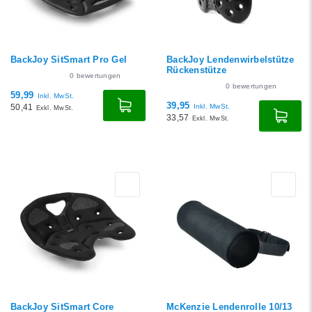
BackJoy SitSmart Pro Gel
BackJoy Lendenwirbelstütze
Rückenstütze
0
bewertungen
0
bewertungen
59,99
Inkl. MwSt.
39,95
50,41
Inkl. MwSt.
Exkl. MwSt.
33,57
Exkl. MwSt.
BackJoy SitSmart Core
McKenzie Lendenrolle 10/13