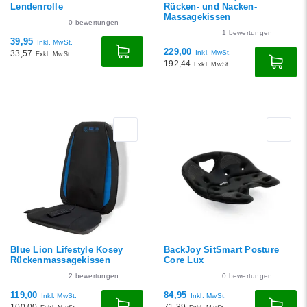
Lendenrolle
Rücken- und Nacken-
Massagekissen
0
bewertungen
1
bewertungen
39,95
Inkl. MwSt.
229,00
33,57
Inkl. MwSt.
Exkl. MwSt.
192,44
Exkl. MwSt.
Blue Lion Lifestyle Kosey
BackJoy SitSmart Posture
Rückenmassagekissen
Core Lux
2
bewertungen
0
bewertungen
119,00
84,95
Inkl. MwSt.
Inkl. MwSt.
100,00
71,39