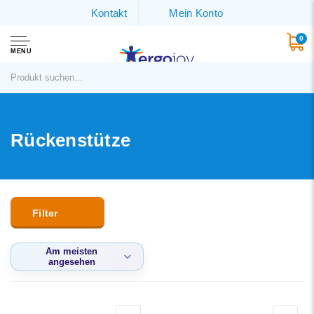
Kontakt
Mein Konto
0
MENU
Rückenstütze
Filter
Am meisten
angesehen
Standard
Am meisten