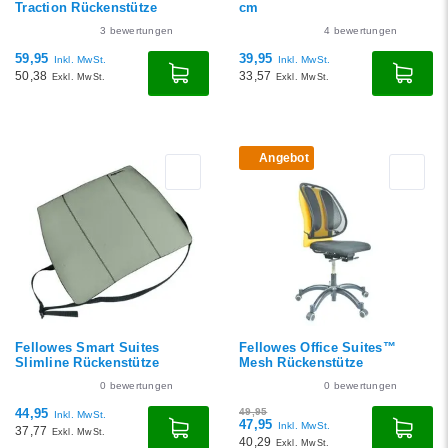
Traction Rückenstütze
cm
3
bewertungen
4
bewertungen
59,95
39,95
Inkl. MwSt.
Inkl. MwSt.
50,38
33,57
Exkl. MwSt.
Exkl. MwSt.
Angebot
Fellowes Smart Suites
Fellowes Office Suites™
Slimline Rückenstütze
Mesh Rückenstütze
0
bewertungen
0
bewertungen
44,95
49,95
Inkl. MwSt.
47,95
Inkl. MwSt.
37,77
Exkl. MwSt.
40,29
Exkl. MwSt.