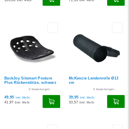
Exkl. MwSt.
Exkl. MwSt.
BackJoy Sitsmart Posture
McKenzie Lendenrolle Ø13
Plus Rückenstütze, schwarz
cm
0
bewertungen
0
bewertungen
49,95
39,95
Inkl. MwSt.
Inkl. MwSt.
41,97
33,57
Exkl. MwSt.
Exkl. MwSt.