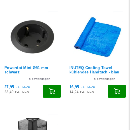
Powerdot Mini Ø51 mm
INUTEQ Cooling Towel
schwarz
kühlendes Handtuch - blau
5
bewertungen
5
bewertungen
27,95
16,95
Inkl. MwSt.
Inkl. MwSt.
23,49
14,24
Exkl. MwSt.
Exkl. MwSt.