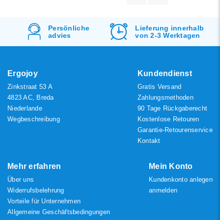
angesehen
Neueste Produkte
Lieferung innerhalb
Kostenlos
Versand
von 2-3 Werktagen
&
Rücksendung
Niedrigster Preis
Höchster Preis
Ergojoy
Kundendienst
Zinkstraat 53 A
Gratis Versand
4823 AC, Breda
Zahlungsmethoden
Niederlande
90 Tage Rückgaberecht
Wegbeschreibung
Kostenlose Retouren
Garantie-Retourenservice
Kontakt
Mehr erfahren
Mein Konto
Über uns
Kundenkonto anlegen
Widerrufsbelehrung
anmelden
Vorteile für Unternehmen
Allgemeine Geschäftsbedingungen