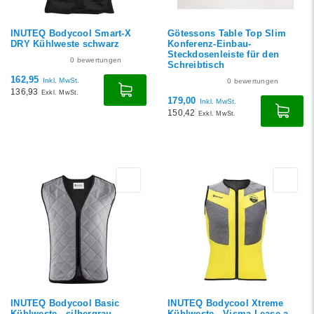
INUTEQ Bodycool Smart-X
Götessons Table Top Slim
DRY Kühlweste schwarz
Konferenz-Einbau-
Steckdosenleiste für den
0
bewertungen
Schreibtisch
162,95
Inkl. MwSt.
0
bewertungen
136,93
Exkl. MwSt.
179,00
Inkl. MwSt.
150,42
Exkl. MwSt.
INUTEQ Bodycool Basic
INUTEQ Bodycool Xtreme
Kühlweste - silbergrau
Kühlweste - Visma-Lease a