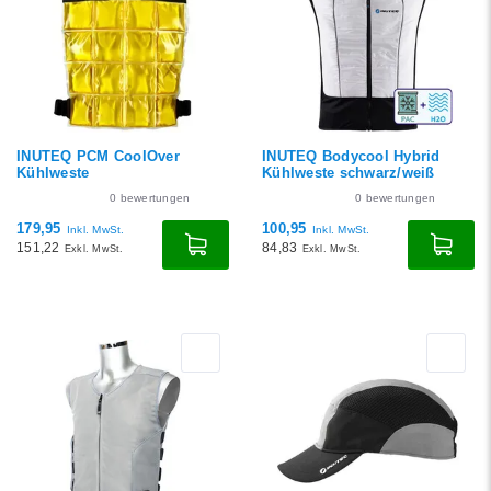
INUTEQ PCM CoolOver
INUTEQ Bodycool Hybrid
Kühlweste
Kühlweste schwarz/weiß
0
bewertungen
0
bewertungen
179,95
100,95
Inkl. MwSt.
Inkl. MwSt.
151,22
84,83
Exkl. MwSt.
Exkl. MwSt.