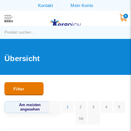
Kontakt
Mein Konto
0
MENU
Übersicht
Filter
Am meisten
1
2
3
4
5
angesehen
58
Am meisten
angesehen