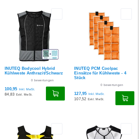
Neueste Produkte
Niedrigster Preis
Höchster Preis
INUTEQ Bodycool Hybrid
INUTEQ PCM Coolpac
Kühlweste Anthrazit/Schwarz
Einsätze für Kühlweste - 4
Stück
0
bewertungen
0
bewertungen
100,95
Inkl. MwSt.
127,95
84,83
Inkl. MwSt.
Exkl. MwSt.
107,52
Exkl. MwSt.