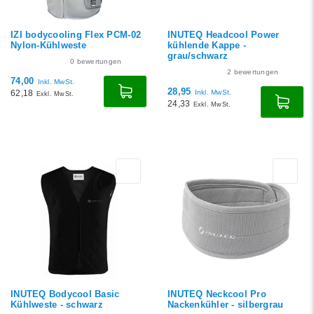
IZI bodycooling Flex PCM-02
INUTEQ Headcool Power
Nylon-Kühlweste
kühlende Kappe -
grau/schwarz
0
bewertungen
2
bewertungen
74,00
Inkl. MwSt.
28,95
62,18
Inkl. MwSt.
Exkl. MwSt.
24,33
Exkl. MwSt.
INUTEQ Bodycool Basic
INUTEQ Neckcool Pro
Kühlweste - schwarz
Nackenkühler - silbergrau