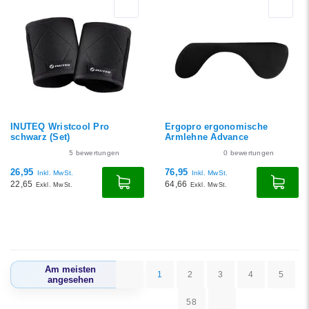
INUTEQ Wristcool Pro
Ergopro ergonomische
schwarz (Set)
Armlehne Advance
5
bewertungen
0
bewertungen
26,95
76,95
Inkl. MwSt.
Inkl. MwSt.
22,65
64,66
Exkl. MwSt.
Exkl. MwSt.
Am meisten
1
2
3
4
5
angesehen
58
Am meisten