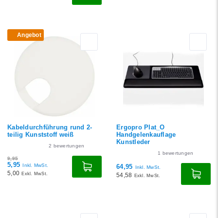
Angebot
Kabeldurchführung rund 2-
Ergopro Plat_O
teilig Kunststoff weiß
Handgelenkauflage
Kunstleder
2
bewertungen
1
bewertungen
9,95
5,95
Inkl. MwSt.
64,95
Inkl. MwSt.
5,00
Exkl. MwSt.
54,58
Exkl. MwSt.