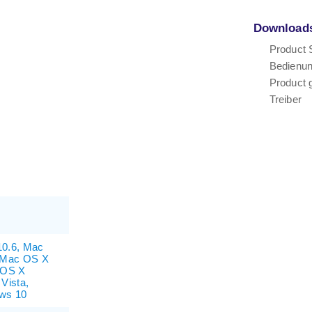
Download
Product 
Bedienun
Product 
Treiber
0.6, Mac
 Mac OS X
 OS X
Vista,
ws 10