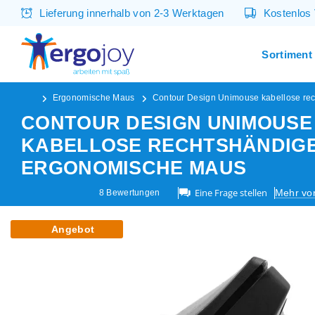
Lieferung innerhalb von 2-3 Werktagen
Kostenlos
Sortiment
Ergonomische Maus
Contour Design Unimouse kabellose re
CONTOUR DESIGN UNIMOUSE
KABELLOSE RECHTSHÄNDIG
ERGONOMISCHE MAUS
Eine Frage stellen
Mehr vo
8
Bewertungen
Angebot