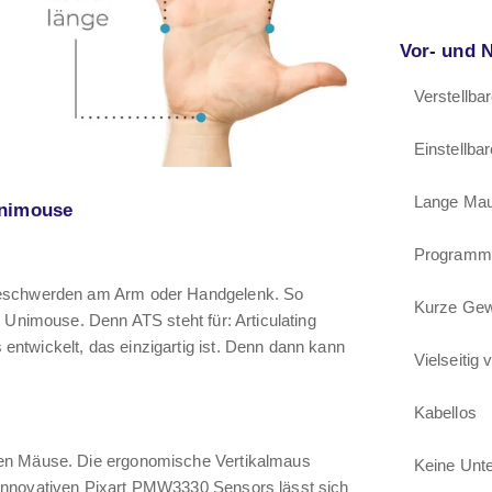
Vor- und N
Verstellba
Einstellb
Lange Mau
Unimouse
Programmi
 Beschwerden am Arm oder Handgelenk. So
Kurze Gew
 Unimouse. Denn ATS steht für: Articulating
ntwickelt, das einzigartig ist. Denn dann kann
Vielseitig
Kabellos
ten Mäuse. Die ergonomische Vertikalmaus
Keine Unte
innovativen Pixart PMW3330 Sensors lässt sich