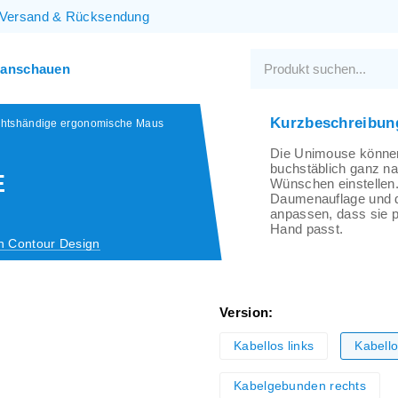
Versand
&
Rücksendung
 anschauen
Kurzbeschreibun
chtshändige ergonomische Maus
Die Unimouse könne
buchstäblich ganz na
E
Wünschen einstellen.
Daumenauflage und 
anpassen, dass sie pe
Hand passt.
n Contour Design
Version:
Kabellos links
Kabello
Kabelgebunden rechts