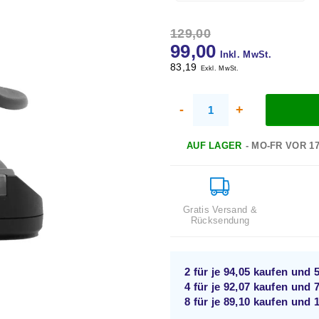
129,00
99,00
Inkl. MwSt.
83,19
Exkl. MwSt.
-
+
AUF LAGER
- MO-FR VOR 1
Gratis Versand &
Rücksendung
2 für je
94,05
kaufen und
4 für je
92,07
kaufen und
8 für je
89,10
kaufen und