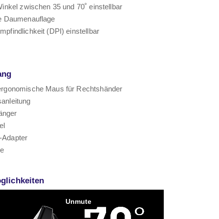
Winkel zwischen 35 und 70˚ einstellbar
re Daumenauflage
pfindlichkeit (DPI) einstellbar
ang
ergonomische Maus für Rechtshänder
anleitung
änger
el
-Adapter
de
glichkeiten