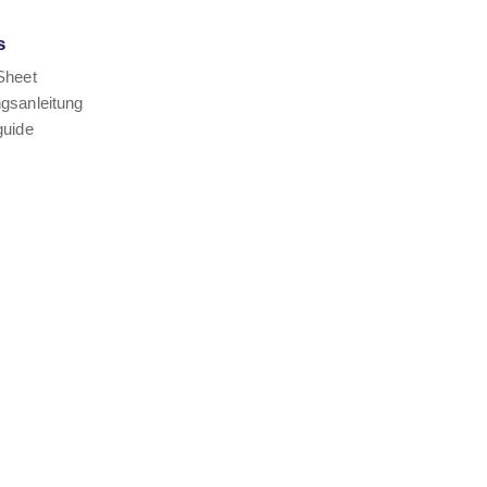
s
Sheet
gsanleitung
guide