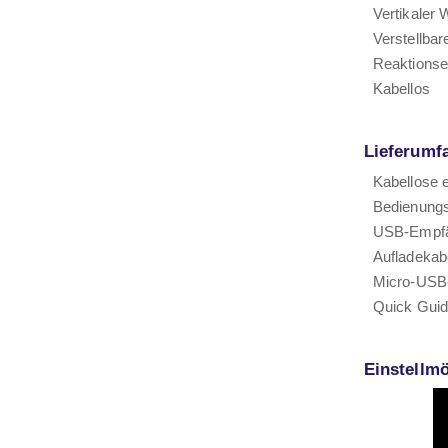
Vertikaler 
Verstellba
Reaktionsem
Kabellos
Lieferumf
Kabellose 
Bedienungs
USB-Empf
Aufladekab
Micro-USB
Quick Gui
Einstellmö