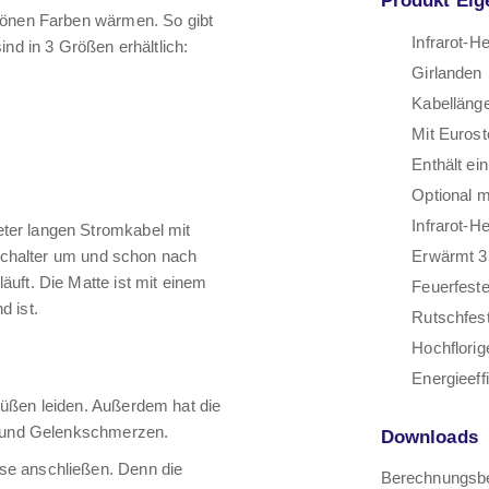
chönen Farben wärmen. So gibt
Infrarot-H
nd in 3 Größen erhältlich:
Girlanden
Kabelläng
Mit Eurost
Enthält ei
Optional 
Infrarot-H
ter langen Stromkabel mit
 Schalter um und schon nach
Erwärmt 3
uft. Die Matte ist mit einem
Feuerfest
d ist.
Rutschfest
Hochflorig
Energieeffi
Füßen leiden. Außerdem hat die
l- und Gelenkschmerzen.
Downloads
se anschließen. Denn die
Berechnungsbe