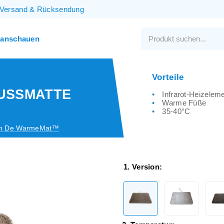
Versand
&
Rücksendung
 anschauen
Vorteile
SSMATTE E
Infrarot-Heizelem
Warme Füße
35-40°C
on De WarmeMat™
1. Version: