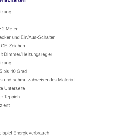
eizung
e 2 Meter
ecker und Ein/Aus-Schalter
n CE-Zeichen
mit Dimmer/Heizungsregler
eizung
5 bis 40 Grad
es und schmutzabweisendes Material
e Unterseite
er Teppich
zient
ispiel Energieverbrauch