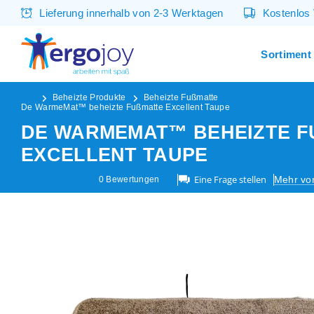
Lieferung innerhalb von 2-3 Werktagen
Kostenlos
Sortiment
Beheizte Produkte
Beheizte Fußmatte
De WarmeMat™ beheizte Fußmatte Excellent Taupe
DE WARMEMAT™ BEHEIZTE FU
XCELLENT TAUPE
Eine Frage stellen
Mehr v
0
Bewertungen