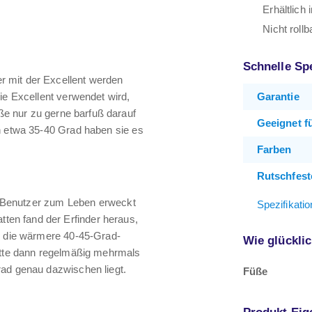
Erhältlich
Nicht rollb
Schnelle Sp
 mit der Excellent werden
ie Excellent verwendet wird,
Garantie
üße nur zu gerne barfuß darauf
Geeignet f
on etwa 35-40 Grad haben sie es
Farben
Rutschfest
re Benutzer zum Leben erweckt
Spezifikati
en fand der Erfinder heraus,
t, die wärmere 40-45-Grad-
Wie glückli
Matte dann regelmäßig mehrmals
rad genau dazwischen liegt.
Füße
Produkt Eig