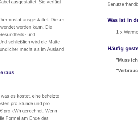
abel ausgestattet. Sie verfügt
Benutzerhand
Thermostat ausgestattet. Dieser
Was ist in d
verwendet werden kann. Die
1 x Warme
 Gesundheits- und
nd schließlich wird die Matte
Häufig geste
eundlicher macht als im Ausland
"Muss ich
"Verbrauc
heraus
, was es kostet, eine beheizte
osten pro Stunde und pro
75 € pro kWh gerechnet. Wenn
 die Formel am Ende des