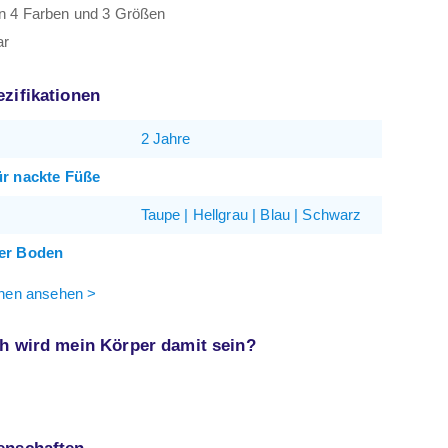
 in 4 Farben und 3 Größen
ar
ezifikationen
2 Jahre
ür nackte Füße
Taupe | Hellgrau | Blau | Schwarz
er Boden
onen ansehen >
ch wird mein Körper damit sein?
enschaften