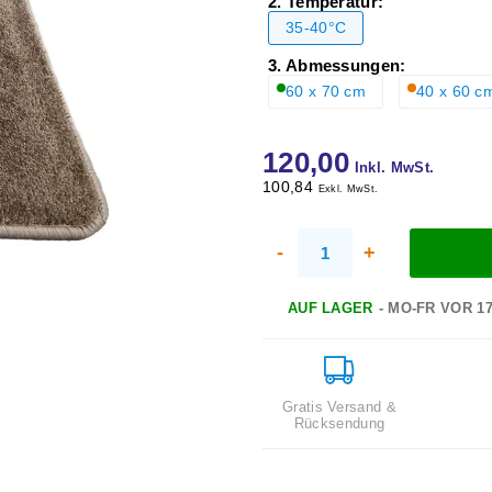
2. Temperatur:
35-40°C
3. Abmessungen:
60 x 70 cm
40 x 60 c
120,00
Inkl. MwSt.
100,84
Exkl. MwSt.
-
+
AUF LAGER
- MO-FR VOR 1
Gratis Versand &
Rücksendung