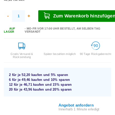
Exkl. MwSt.
-
+
Zum Warenkorb hinzufüge
AUF
- MO-FR VOR 17:00 UHR BESTELLT, AM SELBEN TAG
LAGER
VERSANDT
Gratis Versand &
Später bezahlen möglich
90 Tage Rückgaberecht
Rücksendung
2 für je
52,20
kaufen und
5%
sparen
6 für je
49,46
kaufen und
10%
sparen
12 für je
46,71
kaufen und
15%
sparen
20 für je
43,96
kaufen und
20%
sparen
Angebot anfordern
Innerhalb 1 Minute erledigt