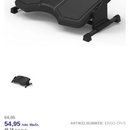
64,95
54,95
ARTIKELNUMMER:
ERGO-TPVS
Inkl. MwSt.
46,18