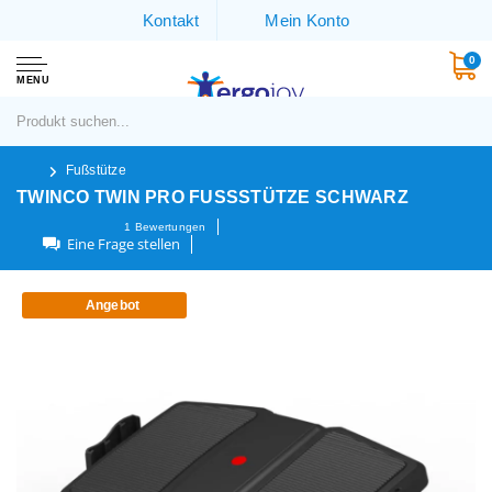
Kontakt
Mein Konto
0
MENU
Fußstütze
TWINCO TWIN PRO FUSSSTÜTZE SCHWARZ
1
Bewertungen
Eine Frage stellen
Angebot