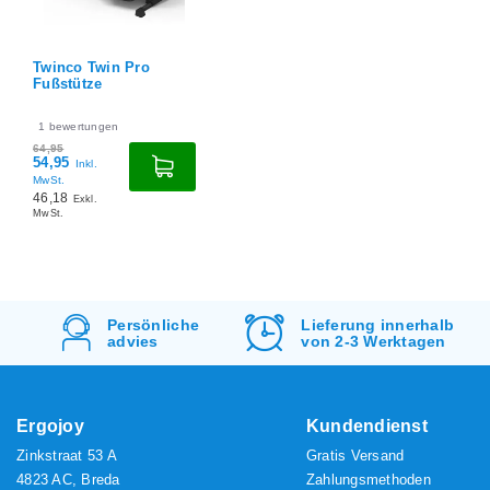
Twinco Twin Pro
Fußstütze
1
bewertungen
64,95
54,95
Inkl.
MwSt.
46,18
Exkl.
MwSt.
Lieferung innerhalb
Kostenlos
Versand
von 2-3 Werktagen
&
Rücksendung
Ergojoy
Kundendienst
Zinkstraat 53 A
Gratis Versand
4823 AC, Breda
Zahlungsmethoden