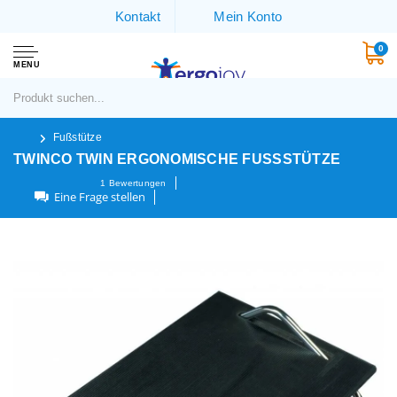
Kontakt
Mein Konto
0
MENU
Fußstütze
TWINCO TWIN ERGONOMISCHE FUSSSTÜTZE
1
Bewertungen
Eine Frage stellen