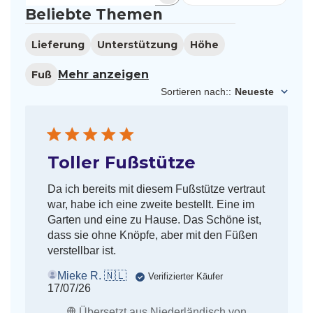
Beliebte Themen
suchen
Lieferung
Unterstützung
Höhe
Mehr anzeigen
Fuß
Sortieren nach:
:
Neueste
Toller Fußstütze
Da ich bereits mit diesem Fußstütze vertraut
war, habe ich eine zweite bestellt. Eine im
Garten und eine zu Hause. Das Schöne ist,
dass sie ohne Knöpfe, aber mit den Füßen
verstellbar ist.
Mieke R. 🇳🇱
Verifizierter Käufer
Veröffentlichungsdatum
17/07/26
Übersetzt aus Niederländisch von