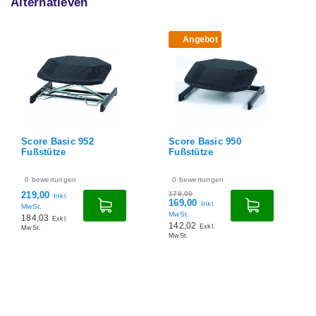
Alternatieven
Angebot
Score Basic 952
Score Basic 950
Fußstütze
Fußstütze
0
bewertungen
0
bewertungen
219,00
179,00
Inkl.
169,00
Inkl.
MwSt.
MwSt.
184,03
Exkl.
142,02
Exkl.
MwSt.
MwSt.