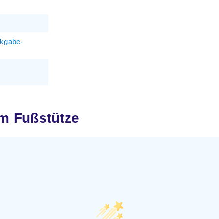
ckgabe-
m Fußstütze