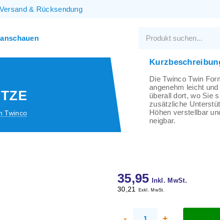
Versand
&
Rücksendung
 anschauen
Kurzbeschreibun
Die Twinco Twin Form
angenehm leicht und 
TZE
überall dort, wo Sie s
zusätzliche Unterstüt
Höhen verstellbar un
n Twinco
neigbar.
35,95
Inkl. MwSt.
30,21
Exkl. MwSt.
-
+