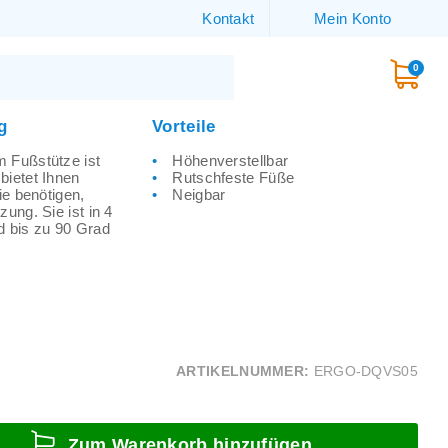
Kontakt
Mein Konto
0
g
Vorteile
 Fußstütze ist
Höhenverstellbar
bietet Ihnen
Rutschfeste Füße
ie benötigen,
Neigbar
zung. Sie ist in 4
d bis zu 90 Grad
ARTIKELNUMMER:
ERGO-DQVS05
Zum Warenkorb hinzufügen