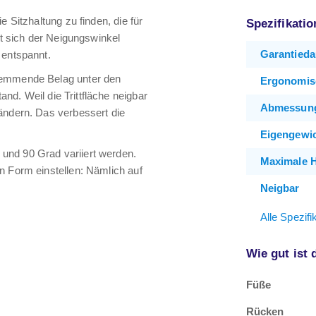
 Sitzhaltung zu finden, die für
Spezifikati
st sich der Neigungswinkel
Garantieda
 entspannt.
hhemmende Belag unter den
Ergonomis
and. Weil die Trittfläche neigbar
Abmessun
ändern. Das verbessert die
Eigengewi
und 90 Grad variiert werden.
Maximale 
n Form einstellen: Nämlich auf
Neigbar
Alle Spezif
Wie gut ist
Füße
Rücken