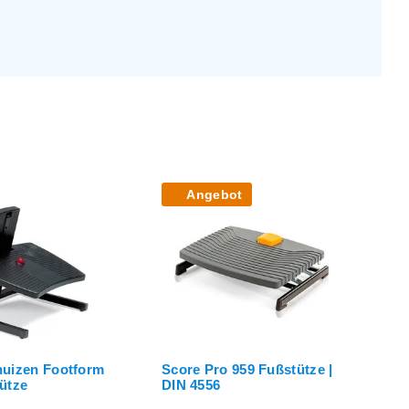
Angebot
huizen Footform
Score Pro 959 Fußstütze |
E
ütze
DIN 4556