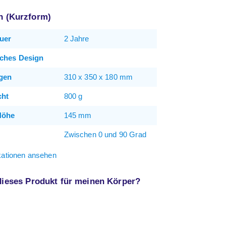
on (Kurzform)
uer
2 Jahre
ches Design
gen
310 x 350 x 180 mm
cht
800 g
Höhe
145 mm
Zwischen 0 und 90 Grad
ikationen ansehen
 dieses Produkt für meinen Körper?