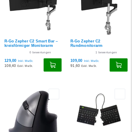
Niedrigster Preis
Höchster Preis
R-Go Zepher C2 Smart Bar –
R-Go Zepher C2
kreisförmiger Monitorarm
Rundmonitorarm
0
bewertungen
1
bewertungen
129,00
109,00
Inkl. MwSt.
Inkl. MwSt.
108,40
91,60
Exkl. MwSt.
Exkl. MwSt.