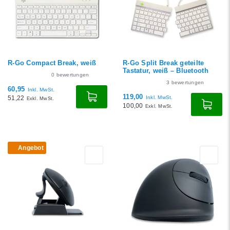
R-Go Compact Break, weiß
R-Go Split Break geteilte
Tastatur, weiß – Bluetooth
0
bewertungen
3
bewertungen
60,95
Inkl. MwSt.
119,00
51,22
Inkl. MwSt.
Exkl. MwSt.
100,00
Exkl. MwSt.
Angebot