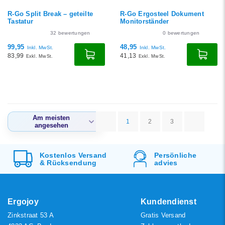
R-Go Split Break – geteilte
R-Go Ergosteel Dokument
Tastatur
Monitorständer
32
bewertungen
0
bewertungen
99,95
48,95
Inkl. MwSt.
Inkl. MwSt.
83,99
41,13
Exkl. MwSt.
Exkl. MwSt.
Am meisten
1
2
3
angesehen
Am meisten
angesehen
Kostenlos
Versand
Persönliche
&
Rücksendung
advies
Neueste Produkte
Niedrigster Preis
Höchster Preis
Ergojoy
Kundendienst
Zinkstraat 53 A
Gratis Versand