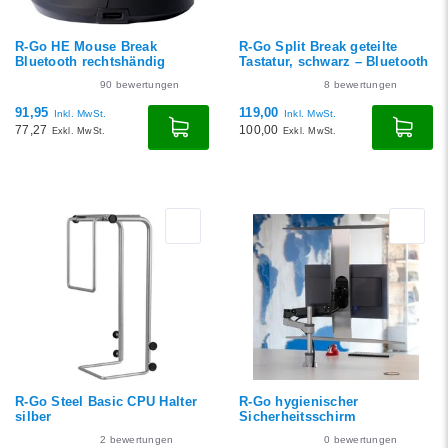
R-Go HE Mouse Break
R-Go Split Break geteilte
Bluetooth rechtshändig
Tastatur, schwarz – Bluetooth
90
bewertungen
8
bewertungen
91,95
119,00
Inkl. MwSt.
Inkl. MwSt.
77,27
100,00
Exkl. MwSt.
Exkl. MwSt.
R-Go Steel Basic CPU Halter
R-Go hygienischer
silber
Sicherheitsschirm
2
bewertungen
0
bewertungen