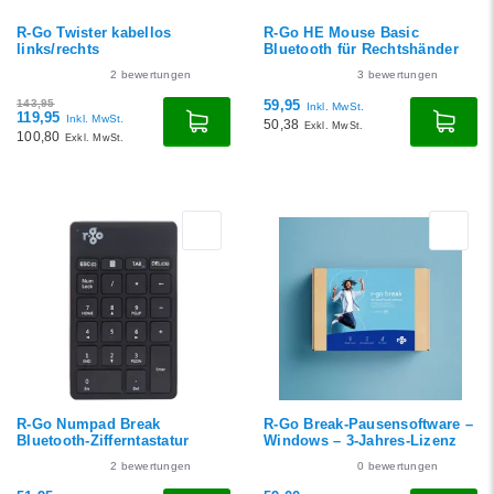
R-Go Twister kabellos
R-Go HE Mouse Basic
links/rechts
Bluetooth für Rechtshänder
2
bewertungen
3
bewertungen
143,95
59,95
Inkl. MwSt.
119,95
Inkl. MwSt.
50,38
Exkl. MwSt.
100,80
Exkl. MwSt.
R-Go Numpad Break
R-Go Break-Pausensoftware –
Bluetooth-Zifferntastatur
Windows – 3-Jahres-Lizenz
2
bewertungen
0
bewertungen