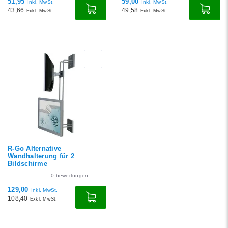
51,95
59,00
Inkl. MwSt.
Inkl. MwSt.
43,66
49,58
Exkl. MwSt.
Exkl. MwSt.
R-Go Alternative
Wandhalterung für 2
Bildschirme
0
bewertungen
129,00
Inkl. MwSt.
108,40
Exkl. MwSt.