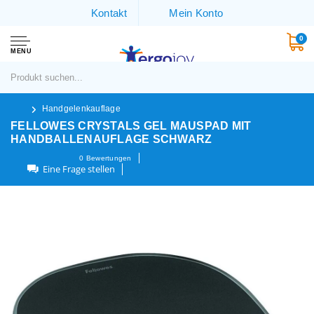
Kontakt
Mein Konto
0
MENU
Handgelenkauflage
FELLOWES CRYSTALS GEL MAUSPAD MIT
HANDBALLENAUFLAGE SCHWARZ
0
Bewertungen
Eine Frage stellen