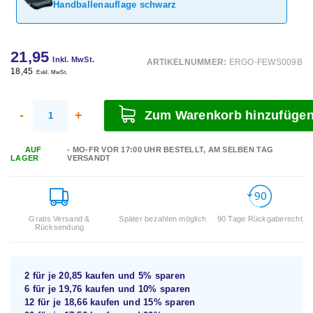
Handballenauflage schwarz
21,95
Inkl. MwSt.
ARTIKELNUMMER:
ERGO-FEWS009B
18,45
Exkl. MwSt.
-
+
Zum Warenkorb hinzufüge
AUF
- MO-FR VOR 17:00 UHR BESTELLT, AM SELBEN TAG
LAGER
VERSANDT
Gratis Versand &
Später bezahlen möglich
90 Tage Rückgaberecht
Rücksendung
2 für je
20,85
kaufen und
5%
sparen
6 für je
19,76
kaufen und
10%
sparen
12 für je
18,66
kaufen und
15%
sparen