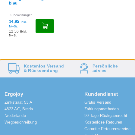
blau
0
bewertungen
14,95
Inkl.
MwSt.
12,56
Exkl.
MwSt.
Kostenlos
Versand
Persönliche
&
Rücksendung
advies
Ergojoy
Kundendienst
Zinkstraat 53 A
Gratis Versand
4823 AC, Breda
Zahlungsmethoden
Niederlande
90 Tage Rückgaberecht
Wegbeschreibung
Kostenlose Retouren
Garantie-Retourenservice