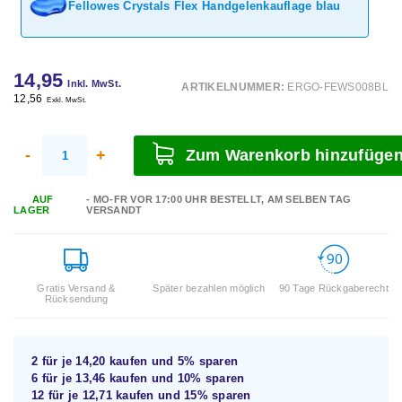
Fellowes Crystals Flex Handgelenkauflage blau
14,95
Inkl. MwSt.
ARTIKELNUMMER:
ERGO-FEWS008BL
12,56
Exkl. MwSt.
-
+
Zum Warenkorb hinzufüge
AUF
- MO-FR VOR 17:00 UHR BESTELLT, AM SELBEN TAG
LAGER
VERSANDT
Gratis Versand &
Später bezahlen möglich
90 Tage Rückgaberecht
Rücksendung
2 für je
14,20
kaufen und
5%
sparen
6 für je
13,46
kaufen und
10%
sparen
12 für je
12,71
kaufen und
15%
sparen