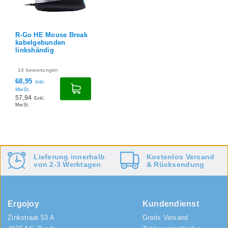
R-Go HE Mouse Break
kabelgebunden
linkshändig
14
bewertungen
68,95
Inkl.
MwSt.
57,94
Exkl.
MwSt.
Lieferung innerhalb
Kostenlos
Versand
von 2-3 Werktagen
&
Rücksendung
Ergojoy
Kundendienst
Zinkstraat 53 A
Gratis Versand