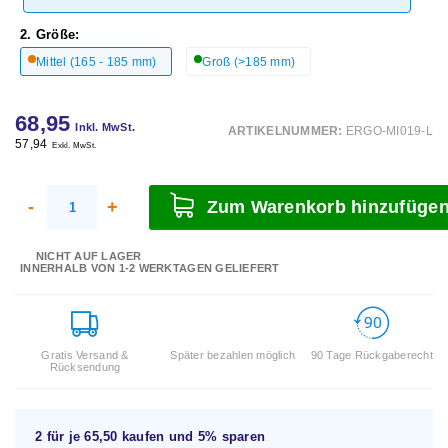
2. Größe:
Mittel (165 - 185 mm)
Groß (>185 mm)
68,95
Inkl. MwSt.
ARTIKELNUMMER:
ERGO-MI019-L
57,94
Exkl. MwSt.
-
+
Zum Warenkorb hinzufüge
NICHT AUF LAGER
INNERHALB VON 1-2 WERKTAGEN GELIEFERT
Gratis Versand &
Später bezahlen möglich
90 Tage Rückgaberecht
Rücksendung
2 für je
65,50
kaufen und
5%
sparen