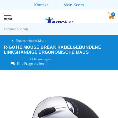
Kontakt
Mein Konto
0
MENU
Ergonomische Maus
R-GO HE MOUSE BREAK KABELGEBUNDENE
LINKSHÄNDIGE ERGONOMISCHE MAUS
14
Bewertungen
Eine Frage stellen