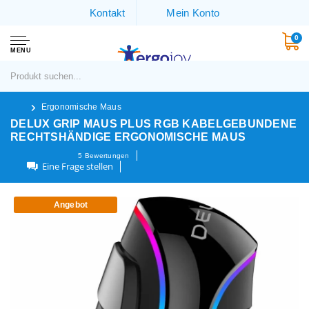
Kontakt
Mein Konto
0
MENU
Ergonomische Maus
DELUX GRIP MAUS PLUS RGB KABELGEBUNDENE
RECHTSHÄNDIGE ERGONOMISCHE MAUS
5
Bewertungen
Eine Frage stellen
Angebot