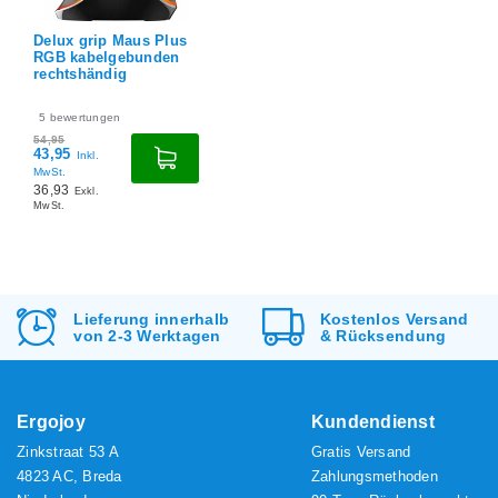
Delux grip Maus Plus
RGB kabelgebunden
rechtshändig
5
bewertungen
54,95
43,95
Inkl.
MwSt.
36,93
Exkl.
MwSt.
Lieferung innerhalb
Kostenlos
Versand
von 2-3 Werktagen
&
Rücksendung
Ergojoy
Kundendienst
Zinkstraat 53 A
Gratis Versand
4823 AC, Breda
Zahlungsmethoden