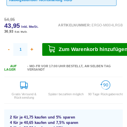
54,95
43,95
ARTIKELNUMMER:
ERGO-MI004LRGB
Inkl. MwSt.
36,93
Exkl. MwSt.
-
+
Zum Warenkorb hinzufüge
AUF
- MO-FR VOR 17:00 UHR BESTELLT, AM SELBEN TAG
LAGER
VERSANDT
Gratis Versand &
Später bezahlen möglich
90 Tage Rückgaberecht
Rücksendung
2 für je
41,75
kaufen und
5%
sparen
4 für je
40,65
kaufen und
7,5%
sparen