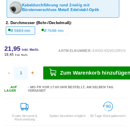
Kabeldurchführung rund 2-teilig mit
Bürstenverschluss Metall Edelstahl-Optik
2. Durchmesser (Bohr-/Deckelmaß):
Ø 59/66 mm
Ø 79/88 mm
21,95
Inkl. MwSt.
ARTIKELNUMMER:
ERGO-KDV015RVS
18,45
Exkl. MwSt.
-
+
Zum Warenkorb hinzufüge
AUF
- MO-FR VOR 17:00 UHR BESTELLT, AM SELBEN TAG
LAGER
VERSANDT
Gratis Versand &
Später bezahlen möglich
90 Tage Rückgaberecht
Rücksendung