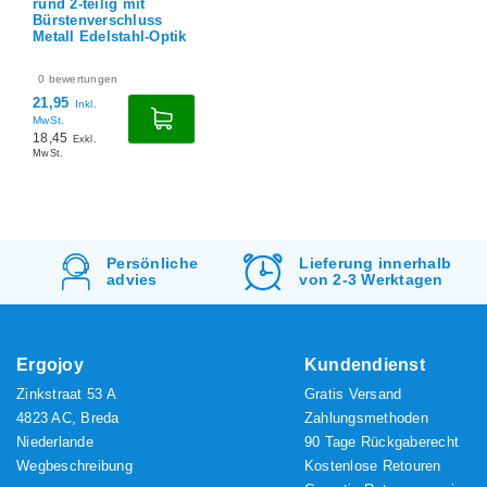
Kabeldurchführung
rund 2-teilig mit
Bürstenverschluss
Metall Edelstahl-Optik
0
bewertungen
21,95
Inkl.
MwSt.
18,45
Exkl.
MwSt.
Lieferung innerhalb
Kostenlos
Versand
von 2-3 Werktagen
&
Rücksendung
Ergojoy
Kundendienst
Zinkstraat 53 A
Gratis Versand
4823 AC, Breda
Zahlungsmethoden
Niederlande
90 Tage Rückgaberecht