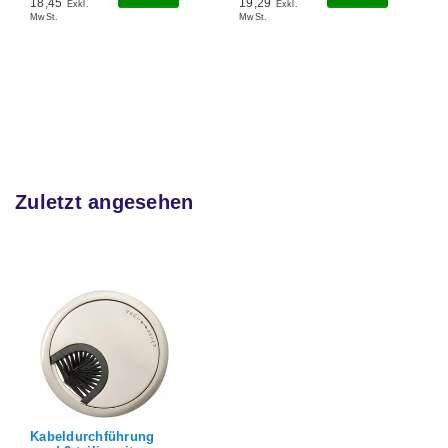
15,95
19,29
Inkl.
Exkl.
MwSt.
MwSt.
13,40
Exkl.
MwSt.
Zuletzt angesehen