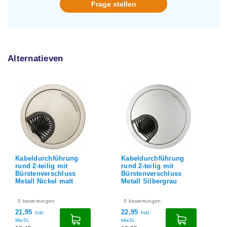
Frage stellen
Alternatieven
Kabeldurchführung
Kabeldurchführung
rund 2-teilig mit
rund 2-teilig mit
Bürstenverschluss
niedrigem Profil und
Metall Silbergrau
Bürstenverschluss
Metall Aluminium-
Optik
0
bewertungen
22,95
Inkl.
0
bewertungen
MwSt.