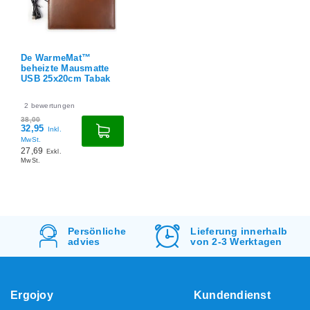
De WarmeMat™
beheizte Mausmatte
USB 25x20cm Tabak
2
bewertungen
38,00
32,95
Inkl.
MwSt.
27,69
Exkl.
MwSt.
Lieferung innerhalb
Kostenlos
Versand
von 2-3 Werktagen
&
Rücksendung
Ergojoy
Kundendienst