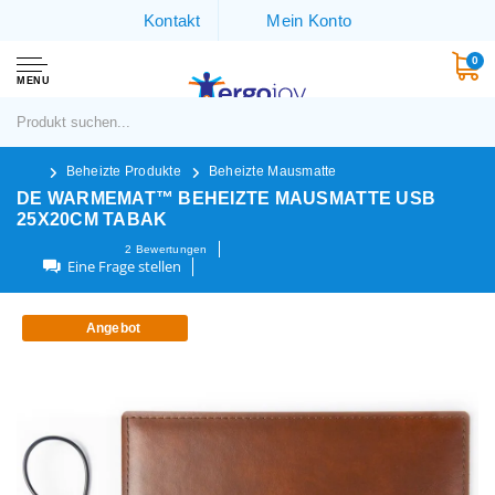
Kontakt
Mein Konto
0
MENU
Beheizte Produkte
Beheizte Mausmatte
DE WARMEMAT™ BEHEIZTE MAUSMATTE USB
25X20CM TABAK
2
Bewertungen
Eine Frage stellen
Angebot