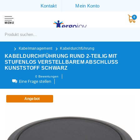
Kontakt
Mein Konto
0
MENU
Kabelmanagement
Kabeldurchführung
KABELDURCHFÜHRUNG RUND 2-TEILIG MIT
STUFENLOS VERSTELLBAREM ABSCHLUSS
KUNSTSTOFF SCHWARZ
0
Bewertungen
Eine Frage stellen
Angebot