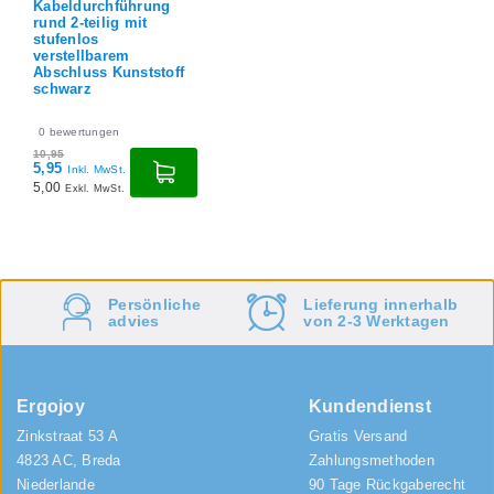
Kabeldurchführung
rund 2-teilig mit
stufenlos
verstellbarem
Abschluss Kunststoff
schwarz
0
bewertungen
10,95
5,95
Inkl. MwSt.
5,00
Exkl. MwSt.
Lieferung innerhalb
Kostenlos
Versand
von 2-3 Werktagen
&
Rücksendung
Ergojoy
Kundendienst
Zinkstraat 53 A
Gratis Versand
4823 AC, Breda
Zahlungsmethoden
Niederlande
90 Tage Rückgaberecht