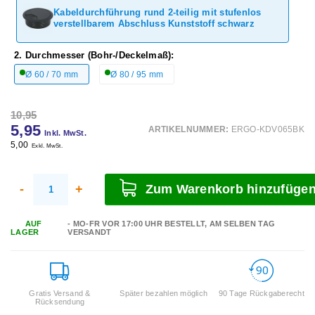
Kabeldurchführung rund 2-teilig mit stufenlos
verstellbarem Abschluss Kunststoff schwarz
2. Durchmesser (Bohr-/Deckelmaß):
Ø 60 / 70 mm
Ø 80 / 95 mm
10,95
5,95
ARTIKELNUMMER:
ERGO-KDV065BK
Inkl. MwSt.
5,00
Exkl. MwSt.
-
+
Zum Warenkorb hinzufüge
AUF
- MO-FR VOR 17:00 UHR BESTELLT, AM SELBEN TAG
LAGER
VERSANDT
Gratis Versand &
Später bezahlen möglich
90 Tage Rückgaberecht
Rücksendung