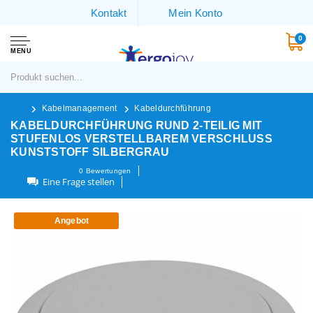
Kontakt
Mein Konto
0
MENU
Kabelmanagement
Kabeldurchführung
KABELDURCHFÜHRUNG RUND 2-TEILIG MIT
STUFENLOS VERSTELLBAREM VERSCHLUSS
KUNSTSTOFF SILBERGRAU
0
Bewertungen
Eine Frage stellen
Angebot