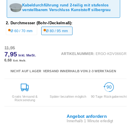
Kabeldurchführung rund 2-teilig mit stufenlos
verstellbarem Verschluss Kunststoff silbergrau
2. Durchmesser (Bohr-/Deckelmaß):
Ø 60 / 70 mm
Ø 80 / 95 mm
11,95
7,95
ARTIKELNUMMER:
ERGO-KDV066GR
Inkl. MwSt.
6,68
Exkl. MwSt.
NICHT AUF LAGER
VERSAND INNERHALB VON 2-3 WERKTAGEN
Gratis Versand &
Später bezahlen möglich
90 Tage Rückgaberecht
Rücksendung
Angebot anfordern
Innerhalb 1 Minute erledigt