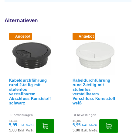
Alternatieven
Angebot
Angebot
A
Kabeldurchführung
Kabeldurchführung
Kabe
rund 2-teilig mit
rund 2-teilig mit
rund 
stufenlos
stufenlos
vers
verstellbarem
verstellbarem
Kuns
Abschluss Kunststoff
Verschluss Kunststoff
schwarz
weiß
0
bew
11,95
0
bewertungen
0
bewertungen
6,95
5,84
11,95
11,95
5,95
5,95
Inkl. MwSt.
Inkl. MwSt.
5,00
5,00
Exkl. MwSt.
Exkl. MwSt.