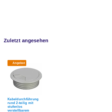
Zuletzt angesehen
Angebot
Kabeldurchführung
rund 2-teilig mit
stufenlos
verstellbarem