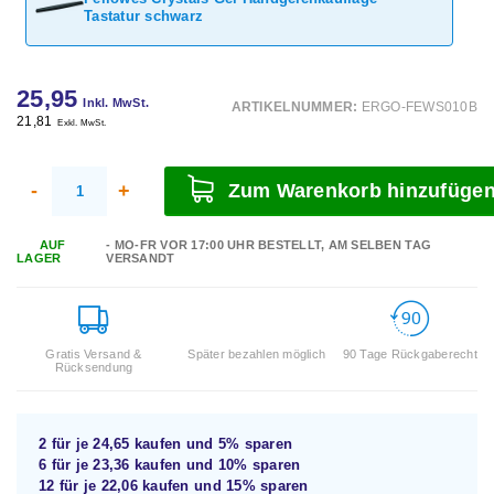
Tastatur schwarz
25,95
Inkl. MwSt.
ARTIKELNUMMER:
ERGO-FEWS010B
21,81
Exkl. MwSt.
-
+
Zum Warenkorb hinzufüge
AUF
- MO-FR VOR 17:00 UHR BESTELLT, AM SELBEN TAG
LAGER
VERSANDT
Gratis Versand &
Später bezahlen möglich
90 Tage Rückgaberecht
Rücksendung
2 für je
24,65
kaufen und
5%
sparen
6 für je
23,36
kaufen und
10%
sparen
12 für je
22,06
kaufen und
15%
sparen