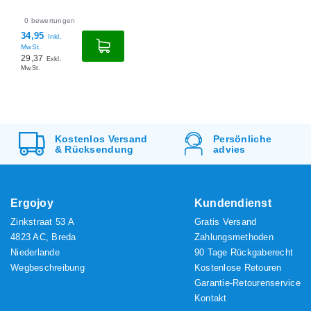
0
bewertungen
34,95
Inkl.
MwSt.
29,37
Exkl.
MwSt.
Kostenlos
Versand
Persönliche
&
Rücksendung
advies
Ergojoy
Kundendienst
Zinkstraat 53 A
Gratis Versand
4823 AC, Breda
Zahlungsmethoden
Niederlande
90 Tage Rückgaberecht
Wegbeschreibung
Kostenlose Retouren
Garantie-Retourenservice
Kontakt