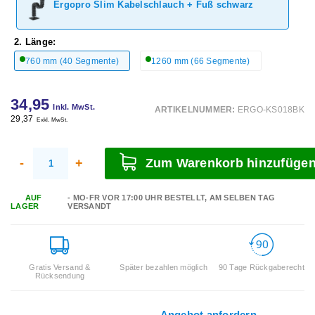
Ergopro Slim Kabelschlauch + Fuß schwarz
2. Länge:
760 mm (40 Segmente)
1260 mm (66 Segmente)
34,95
Inkl. MwSt.
ARTIKELNUMMER:
ERGO-KS018BK
29,37
Exkl. MwSt.
-
+
Zum Warenkorb hinzufüge
AUF
- MO-FR VOR 17:00 UHR BESTELLT, AM SELBEN TAG
LAGER
VERSANDT
Gratis Versand &
Später bezahlen möglich
90 Tage Rückgaberecht
Rücksendung
Angebot anfordern