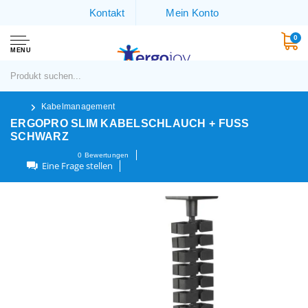
Kontakt
Mein Konto
0
MENU
Kabelmanagement
ERGOPRO SLIM KABELSCHLAUCH + FUSS S
CHWARZ
0
Bewertungen
Eine Frage stellen