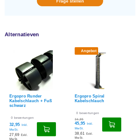
Frage stellen
Alternatieven
Angebot
Ergopro Runder
Ergopro Spiral
Kabelschlauch + Fuß
Kabelschlauch
schwarz
0
bewertungen
0
bewertungen
34,95
45,95
Inkl.
32,95
Inkl.
MwSt.
MwSt.
38,61
Exkl.
27,69
Exkl.
MwSt.
MwSt.