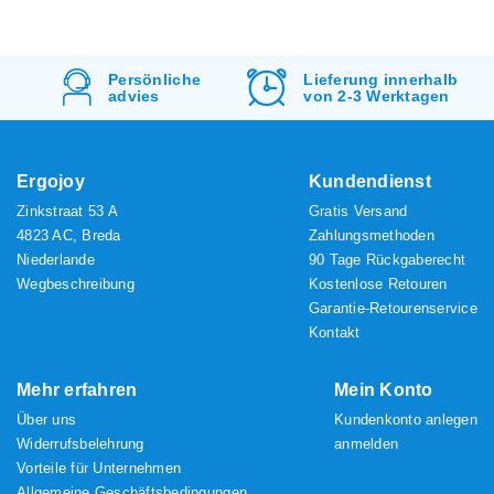
d
Persönliche
Lieferung innerhalb
advies
von 2-3 Werktagen
Ergojoy
Kundendienst
Zinkstraat 53 A
Gratis Versand
4823 AC, Breda
Zahlungsmethoden
Niederlande
90 Tage Rückgaberecht
Wegbeschreibung
Kostenlose Retouren
Garantie-Retourenservice
Kontakt
Mehr erfahren
Mein Konto
Über uns
Kundenkonto anlegen
Widerrufsbelehrung
anmelden
Vorteile für Unternehmen
Allgemeine Geschäftsbedingungen