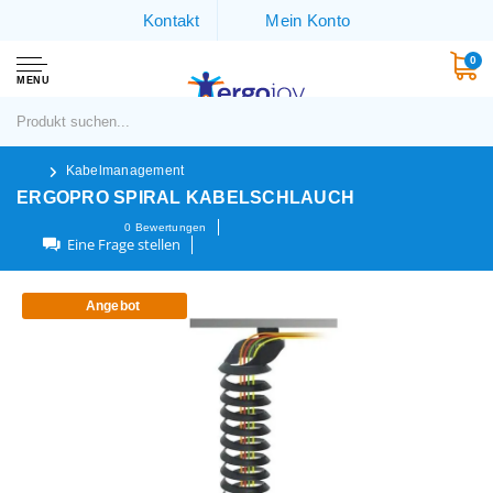
Kontakt
Mein Konto
0
MENU
Kabelmanagement
ERGOPRO SPIRAL KABELSCHLAUCH
0
Bewertungen
Eine Frage stellen
Angebot