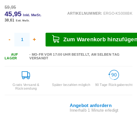
59,95
45,95
ARTIKELNUMMER:
ERGO-KS008BK
Inkl. MwSt.
38,61
Exkl. MwSt.
-
+
Zum Warenkorb hinzufüge
AUF
- MO-FR VOR 17:00 UHR BESTELLT, AM SELBEN TAG
LAGER
VERSANDT
Gratis Versand &
Später bezahlen möglich
90 Tage Rückgaberecht
Rücksendung
Angebot anfordern
Innerhalb 1 Minute erledigt