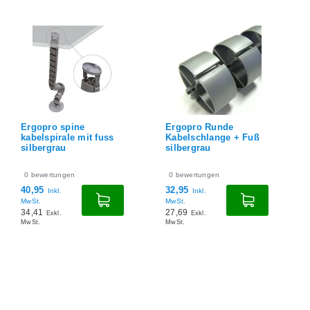
Ergopro spine
Ergopro Runde
kabelspirale mit fuss
Kabelschlange + Fuß
silbergrau
silbergrau
0
bewertungen
0
bewertungen
40,95
32,95
Inkl.
Inkl.
MwSt.
MwSt.
34,41
27,69
Exkl.
Exkl.
MwSt.
MwSt.