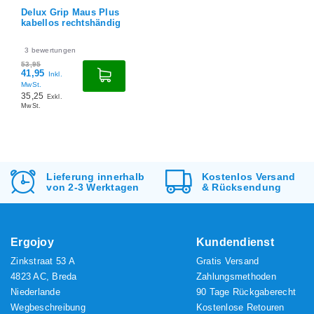
Delux Grip Maus Plus
kabellos rechtshändig
3
bewertungen
53,95
41,95
Inkl.
MwSt.
35,25
Exkl.
MwSt.
Lieferung innerhalb
Kostenlos
Versand
von 2-3 Werktagen
&
Rücksendung
Ergojoy
Kundendienst
Zinkstraat 53 A
Gratis Versand
4823 AC, Breda
Zahlungsmethoden
Niederlande
90 Tage Rückgaberecht
Wegbeschreibung
Kostenlose Retouren