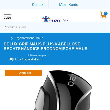
Kontakt
Mein Konto
0
MENU
Ergonomische Maus
DELUX GRIP MAUS PLUS KABELLOSE
RECHTSHÄNDIGE ERGONOMISCHE MAUS
3
Bewertungen
Eine Frage stellen
Angebot