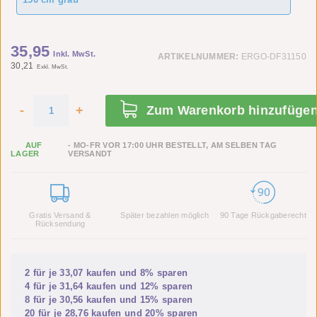
35,95
Inkl. MwSt.
ARTIKELNUMMER:
ERGO-DF31150
30,21
Exkl. MwSt.
-
+
Zum Warenkorb hinzufüge
AUF
- MO-FR VOR 17:00 UHR BESTELLT, AM SELBEN TAG
LAGER
VERSANDT
Gratis Versand &
Später bezahlen möglich
90 Tage Rückgaberecht
Rücksendung
2 für je
33,07
kaufen und
8%
sparen
4 für je
31,64
kaufen und
12%
sparen
8 für je
30,56
kaufen und
15%
sparen
20 für je
28,76
kaufen und
20%
sparen