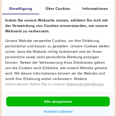
Art der
Der Ergowerken kostenloser Rückgabe-
Garantie
Garantieservice
Einwilligung
Über Cookies
Informationen
Indem Sie unsere Webseite nutzen, erklären Sie sich mit
der Verwendung von Cookies einverstanden, um unsere
Webseite zu verbessern.
Bewertungen Dataflex Addit Gummi-Bodenkanal
Unsere Website verwendet Cookies, um Ihre Erfahrung
150 cm grau
persönlicher und besser zu gestalten. Unsere Cookies stellen
sicher, dass die Website richtig funktioniert und wir Ihnen
persönliche sowie nicht-persönliche Werbung anzeigen
können. Neben der Verbesserung Ihres Erlebnisses geben
uns die Cookies auch Einblicke, wie unsere Website genutzt
wird. Mit diesen Informationen können wir die Website und
Kundenbewertungen
somit Ihre Erfahrung weiter verbessern. Weitere
Informationen finden Sie in unserer
Datenschutzerklärung
.
Durch das Drücken des grünen 'Ok'-Buttons stimmen Sie der
Platzierung von Cookies zu. Über den Button 'Anpassen'
können Sie angeben, welche Cookies wir setzen dürfen und
Alle akzeptieren
welche nicht.
Auswahl zulassen
Wir suchen nach Sternen!