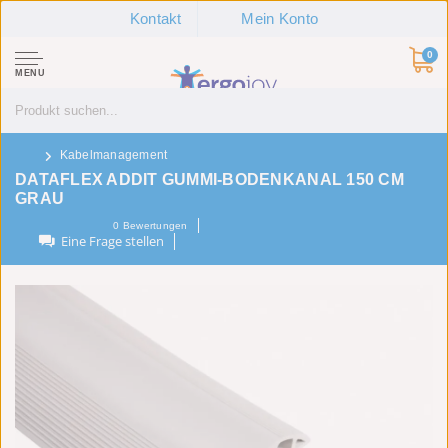
Kontakt
Mein Konto
0
MENU
Kabelmanagement
DATAFLEX ADDIT GUMMI-BODENKANAL 150 CM
GRAU
0
Bewertungen
Eine Frage stellen