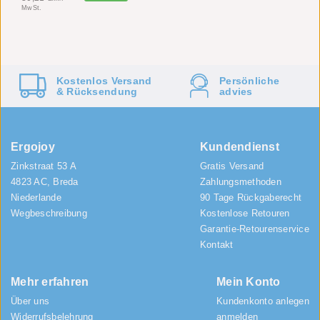
MwSt.
Kostenlos
Versand
Persönliche
&
Rücksendung
advies
Ergojoy
Kundendienst
Zinkstraat 53 A
Gratis Versand
4823 AC, Breda
Zahlungsmethoden
Niederlande
90 Tage Rückgaberecht
Wegbeschreibung
Kostenlose Retouren
Garantie-Retourenservice
Kontakt
Mehr erfahren
Mein Konto
Über uns
Kundenkonto anlegen
Widerrufsbelehrung
anmelden