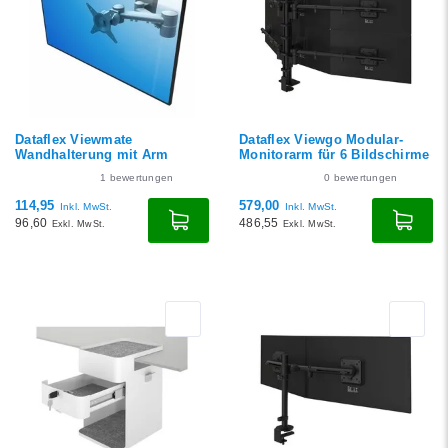
Niedrigster Preis
Höchster Preis
Dataflex Viewmate
Dataflex Viewgo Modular-
Wandhalterung mit Arm
Monitorarm für 6 Bildschirme
1
bewertungen
0
bewertungen
114,95
579,00
Inkl. MwSt.
Inkl. MwSt.
96,60
486,55
Exkl. MwSt.
Exkl. MwSt.