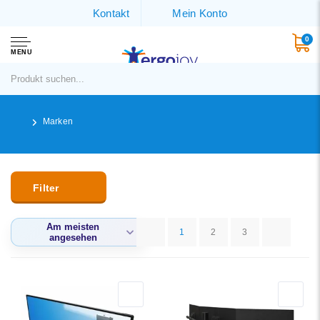
Kontakt
Mein Konto
0
MENU
Marken
Filter
Am meisten
1
2
3
angesehen
Am meisten
angesehen
Neueste Produkte