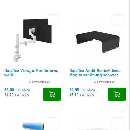
Dataflex Viewgo-Monitorarm,
Dataflex Addit Bento® feste
weiß
Monitorerhöhung schwarz
0
bewertungen
2
bewertungen
89,00
54,95
Inkl. MwSt.
Inkl. MwSt.
74,79
46,18
Exkl. MwSt.
Exkl. MwSt.