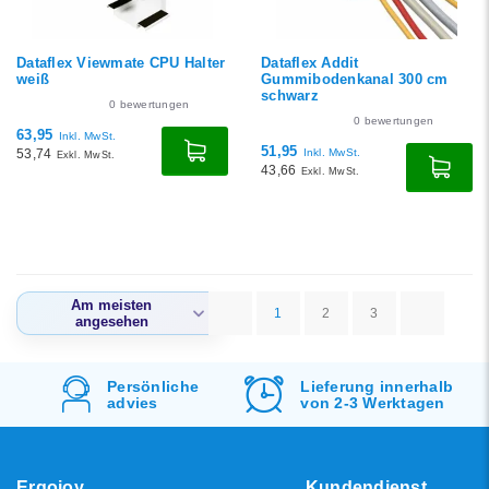
Dataflex Viewmate CPU Halter
Dataflex Addit
weiß
Gummibodenkanal 300 cm
schwarz
0
bewertungen
0
bewertungen
63,95
Inkl. MwSt.
51,95
53,74
Inkl. MwSt.
Exkl. MwSt.
43,66
Exkl. MwSt.
Am meisten
1
2
3
angesehen
Am meisten
angesehen
Lieferung innerhalb
Kostenlos
Versand
von 2-3 Werktagen
&
Rücksendung
Neueste Produkte
Niedrigster Preis
Höchster Preis
Ergojoy
Kundendienst