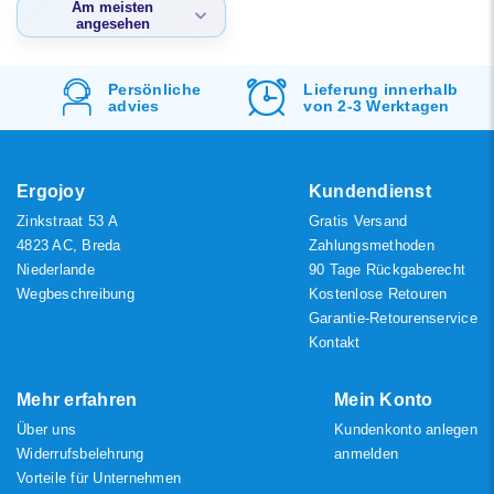
Niedrigster Preis
Am meisten
angesehen
Höchster Preis
Am meisten
angesehen
d
Persönliche
Lieferung innerhalb
advies
von 2-3 Werktagen
Neueste Produkte
Niedrigster Preis
Höchster Preis
Ergojoy
Kundendienst
Zinkstraat 53 A
Gratis Versand
4823 AC, Breda
Zahlungsmethoden
Niederlande
90 Tage Rückgaberecht
Wegbeschreibung
Kostenlose Retouren
Garantie-Retourenservice
Kontakt
Mehr erfahren
Mein Konto
Über uns
Kundenkonto anlegen
Widerrufsbelehrung
anmelden
Vorteile für Unternehmen