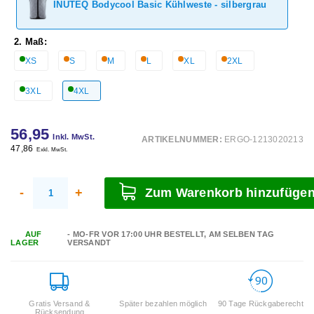
INUTEQ Bodycool Basic Kühlweste - silbergrau
2. Maß:
XS
S
M
L
XL
2XL
3XL
4XL
56,95
Inkl. MwSt.
ARTIKELNUMMER:
ERGO-1213020213
47,86
Exkl. MwSt.
-
+
Zum Warenkorb hinzufüge
AUF
- MO-FR VOR 17:00 UHR BESTELLT, AM SELBEN TAG
LAGER
VERSANDT
Gratis Versand &
Später bezahlen möglich
90 Tage Rückgaberecht
Rücksendung