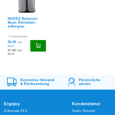
INUTEQ Bodycool
Basic Kühlweste -
silbergrau
0
bewertungen
56,95
Inkl.
MwSt.
47,86
Exkl.
MwSt.
Kostenlos
Versand
Persönliche
&
Rücksendung
advies
Ergojoy
Kundendienst
Zinkstraat 53 A
Gratis Versand