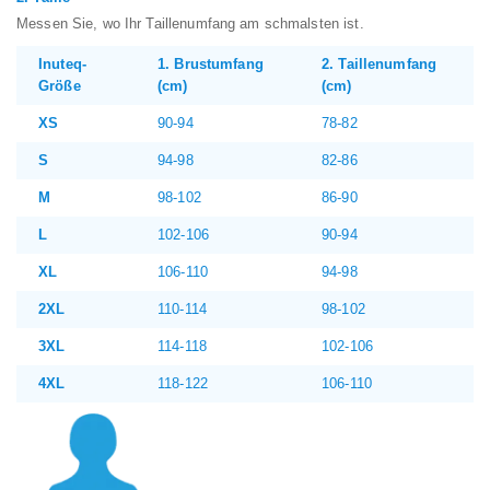
Messen Sie, wo Ihr Taillenumfang am schmalsten ist.
Inuteq-
1. Brustumfang
2. Taillenumfang
Größe
(cm)
(cm)
XS
90-94
78-82
S
94-98
82-86
M
98-102
86-90
L
102-106
90-94
XL
106-110
94-98
2XL
110-114
98-102
3XL
114-118
102-106
4XL
118-122
106-110