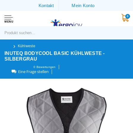
Kontakt
Mein Konto
0
MENU
Kühlweste
INUTEQ BODYCOOL BASIC KÜHLWESTE -
SILBERGRAU
0
Bewertungen
Eine Frage stellen