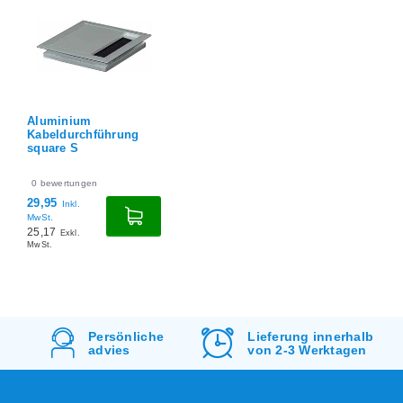
Aluminium
Kabeldurchführung
square S
0
bewertungen
29,95
Inkl.
MwSt.
25,17
Exkl.
MwSt.
d
Persönliche
Lieferung innerhalb
advies
von 2-3 Werktagen