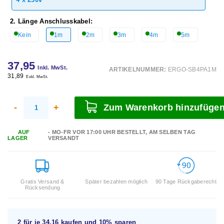
2. Länge Anschlusskabel:
Kein
1m
2m
3m
4m
5m
37,95
Inkl. MwSt.
ARTIKELNUMMER:
ERGO-SB4PA1M
31,89
Exkl. MwSt.
-
+
Zum Warenkorb hinzufüge
AUF
- MO-FR VOR 17:00 UHR BESTELLT, AM SELBEN TAG
LAGER
VERSANDT
Gratis Versand &
Später bezahlen möglich
90 Tage Rückgaberecht
Rücksendung
2 für je
34,16
kaufen und
10%
sparen