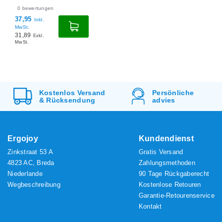
0
bewertungen
37,95
Inkl.
MwSt.
31,89
Exkl.
MwSt.
Kostenlos
Versand
Persönliche
&
Rücksendung
advies
Ergojoy
Kundendienst
Zinkstraat 53 A
Gratis Versand
4823 AC, Breda
Zahlungsmethoden
Niederlande
90 Tage Rückgaberecht
Wegbeschreibung
Kostenlose Retouren
Garantie-Retourenservice
Kontakt