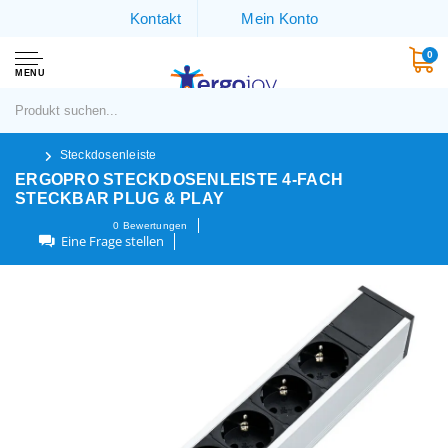
Kontakt
Mein Konto
0
MENU
Steckdosenleiste
ERGOPRO STECKDOSENLEISTE 4-FACH
STECKBAR PLUG & PLAY
0
Bewertungen
Eine Frage stellen