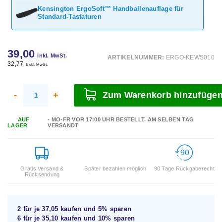
Kensington ErgoSoft™ Handballenauflage für
Standard-Tastaturen
39,00
Inkl. MwSt.
ARTIKELNUMMER:
ERGO-KEWS010
32,77
Exkl. MwSt.
-
+
Zum Warenkorb hinzufüge
AUF
- MO-FR VOR 17:00 UHR BESTELLT, AM SELBEN TAG
LAGER
VERSANDT
Gratis Versand &
Später bezahlen möglich
90 Tage Rückgaberecht
Rücksendung
2 für je
37,05
kaufen und
5%
sparen
6 für je
35,10
kaufen und
10%
sparen