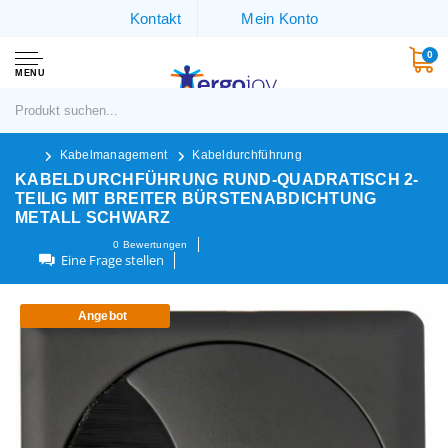
Kontakt
Mein Konto
0
MENU
Kabelmanagement
Kabeldurchführung
KABELDURCHFÜHRUNG RUND-QUADRATISCH 2-
TEILIG MIT BREITER BÜRSTENABDICHTUNG
METALL SCHWARZ
0
Bewertungen
Eine Frage stellen
Angebot