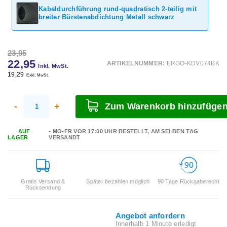
Kabeldurchführung rund-quadratisch 2-teilig mit
breiter Bürstenabdichtung Metall schwarz
23,95
22,95
ARTIKELNUMMER:
ERGO-KDV074BK
Inkl. MwSt.
19,29
Exkl. MwSt.
-
+
Zum Warenkorb hinzufüge
AUF
- MO-FR VOR 17:00 UHR BESTELLT, AM SELBEN TAG
LAGER
VERSANDT
Gratis Versand &
Später bezahlen möglich
90 Tage Rückgaberecht
Rücksendung
Angebot anfordern
Innerhalb 1 Minute erledigt