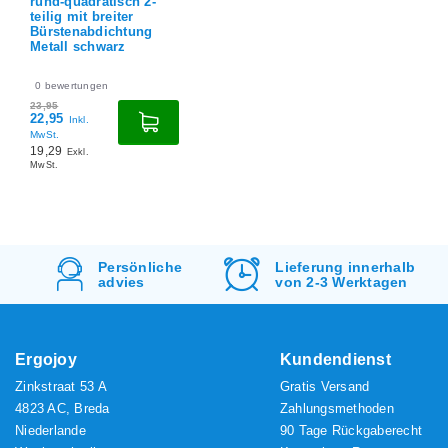
rund-quadratisch 2-
teilig mit breiter
Bürstenabdichtung
Metall schwarz
0
bewertungen
23,95
22,95
Inkl.
MwSt.
19,29
Exkl.
MwSt.
Lieferung innerhalb
Kostenlos
Versand
von 2-3 Werktagen
&
Rücksendung
Ergojoy
Kundendienst
Zinkstraat 53 A
Gratis Versand
4823 AC, Breda
Zahlungsmethoden
Niederlande
90 Tage Rückgaberecht