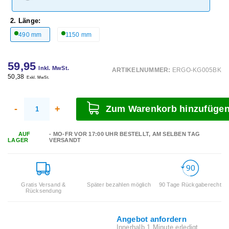
2. Länge:
490 mm
1150 mm
59,95
Inkl. MwSt.
ARTIKELNUMMER:
ERGO-KG005BK
50,38
Exkl. MwSt.
-
+
Zum Warenkorb hinzufüge
AUF
- MO-FR VOR 17:00 UHR BESTELLT, AM SELBEN TAG
LAGER
VERSANDT
Gratis Versand &
Später bezahlen möglich
90 Tage Rückgaberecht
Rücksendung
Angebot anfordern
Innerhalb 1 Minute erledigt