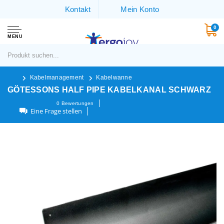
Kontakt
Mein Konto
0
MENU
Kabelmanagement
Kabelwanne
GÖTESSONS HALF PIPE KABELKANAL SCHWARZ
0
Bewertungen
Eine Frage stellen