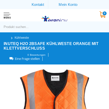
Kontakt
Mein Konto
0
MENU
Kühlweste
INUTEQ H2O 2BSAFE KÜHLWESTE ORANGE MIT
KLETTVERSCHLUSS
0
Bewertungen
Eine Frage stellen