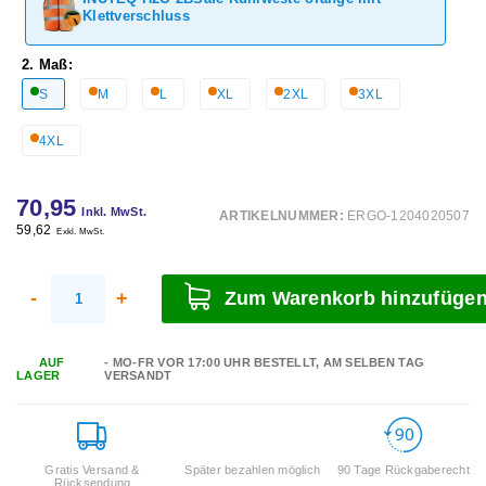
Klettverschluss
2. Maß:
S
M
L
XL
2XL
3XL
4XL
70,95
Inkl. MwSt.
ARTIKELNUMMER:
ERGO-1204020507
59,62
Exkl. MwSt.
-
+
Zum Warenkorb hinzufüge
AUF
- MO-FR VOR 17:00 UHR BESTELLT, AM SELBEN TAG
LAGER
VERSANDT
Gratis Versand &
Später bezahlen möglich
90 Tage Rückgaberecht
Rücksendung