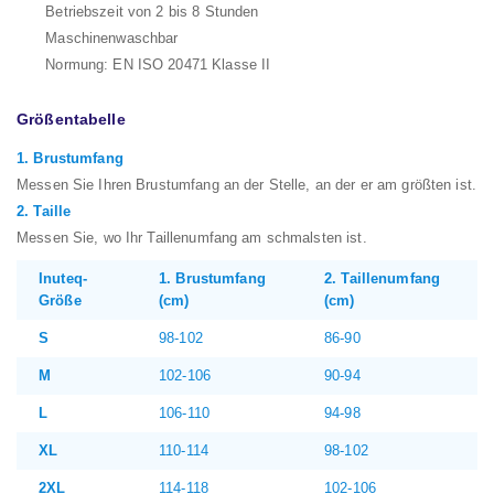
Betriebszeit von 2 bis 8 Stunden
Maschinenwaschbar
Normung: EN ISO 20471 Klasse II
Größentabelle
1. Brustumfang
Messen Sie Ihren Brustumfang an der Stelle, an der er am größten ist.
2. Taille
Messen Sie, wo Ihr Taillenumfang am schmalsten ist.
Inuteq-
1. Brustumfang
2. Taillenumfang
Größe
(cm)
(cm)
S
98-102
86-90
M
102-106
90-94
L
106-110
94-98
XL
110-114
98-102
2XL
114-118
102-106