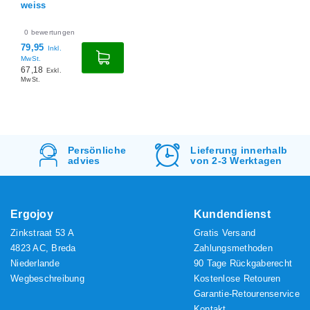
weiss
0
bewertungen
79,95
Inkl.
MwSt.
67,18
Exkl.
MwSt.
Lieferung innerhalb
Kostenlos
Versand
von 2-3 Werktagen
&
Rücksendung
Ergojoy
Kundendienst
Zinkstraat 53 A
Gratis Versand
4823 AC, Breda
Zahlungsmethoden
Niederlande
90 Tage Rückgaberecht
Wegbeschreibung
Kostenlose Retouren
Garantie-Retourenservice
Kontakt