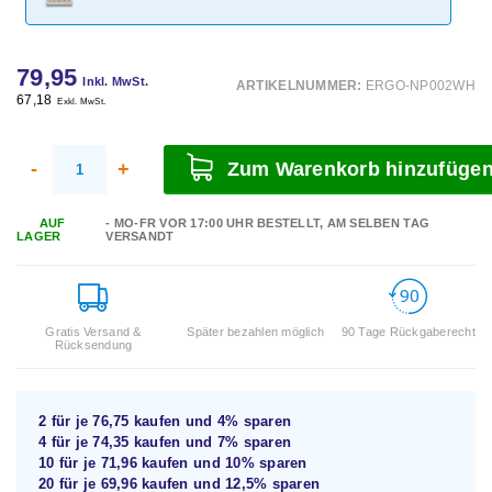
79,95
Inkl. MwSt.
ARTIKELNUMMER:
ERGO-NP002WH
67,18
Exkl. MwSt.
-
+
Zum Warenkorb hinzufüge
AUF
- MO-FR VOR 17:00 UHR BESTELLT, AM SELBEN TAG
LAGER
VERSANDT
Gratis Versand &
Später bezahlen möglich
90 Tage Rückgaberecht
Rücksendung
2 für je
76,75
kaufen und
4%
sparen
4 für je
74,35
kaufen und
7%
sparen
10 für je
71,96
kaufen und
10%
sparen
20 für je
69,96
kaufen und
12,5%
sparen