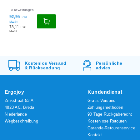
0
bewertungen
92,95
Inkl.
MwSt.
78,11
Exkl.
MwSt.
Kostenlos
Versand
Persönliche
&
Rücksendung
advies
Ergojoy
Kundendienst
Zinkstraat 53 A
Gratis Versand
4823 AC, Breda
Zahlungsmethoden
Niederlande
90 Tage Rückgaberecht
Wegbeschreibung
Kostenlose Retouren
Garantie-Retourenservice
Kontakt