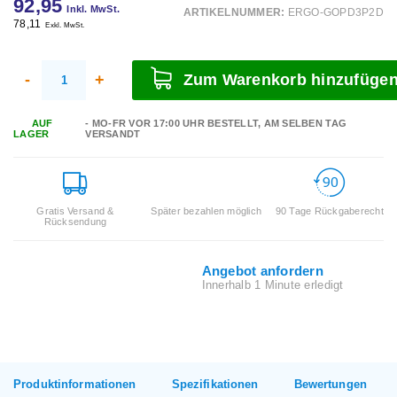
92,95
Inkl. MwSt.
ARTIKELNUMMER:
ERGO-GOPD3P2D
78,11
Exkl. MwSt.
-
+
Zum Warenkorb hinzufüge
AUF
- MO-FR VOR 17:00 UHR BESTELLT, AM SELBEN TAG
LAGER
VERSANDT
Gratis Versand &
Später bezahlen möglich
90 Tage Rückgaberecht
Rücksendung
Angebot anfordern
Innerhalb 1 Minute erledigt
Produktinformationen
Spezifikationen
Bewertungen