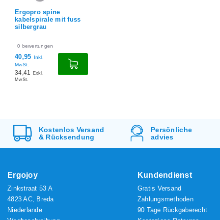
Ergopro spine
kabelspirale mit fuss
silbergrau
0
bewertungen
40,95
Inkl.
MwSt.
34,41
Exkl.
MwSt.
Kostenlos
Versand
Persönliche
&
Rücksendung
advies
Ergojoy
Kundendienst
Zinkstraat 53 A
Gratis Versand
4823 AC, Breda
Zahlungsmethoden
Niederlande
90 Tage Rückgaberecht