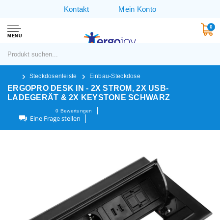
Kontakt
Mein Konto
0
MENU
Steckdosenleiste
Einbau-Steckdose
ERGOPRO DESK IN - 2X STROM, 2X USB-
LADEGERÄT & 2X KEYSTONE SCHWARZ
0
Bewertungen
Eine Frage stellen