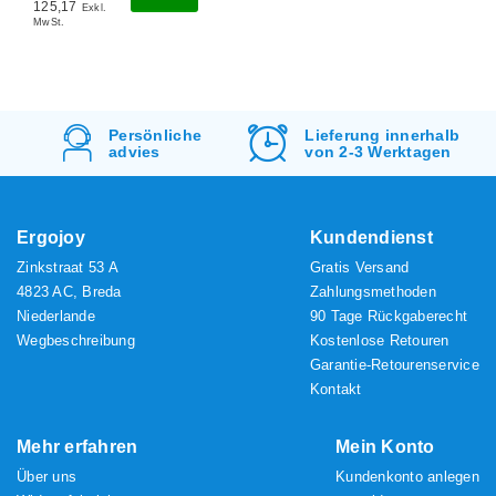
125,17
Exkl.
MwSt.
he
Lieferung innerhalb
Kostenlos
Versa
von 2-3 Werktagen
&
Rücksendung
Ergojoy
Kundendienst
Zinkstraat 53 A
Gratis Versand
4823 AC, Breda
Zahlungsmethoden
Niederlande
90 Tage Rückgaberecht
Wegbeschreibung
Kostenlose Retouren
Garantie-Retourenservice
Kontakt
Mehr erfahren
Mein Konto
Über uns
Kundenkonto anlegen