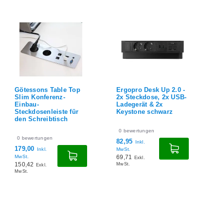
 Top
Ergopro Desk Up 2.0 -
Götessons Table Top
2x Steckdose, 2x USB-
Slim Konferenz-
Ladegerät & 2x
Einbau-
für
Keystone schwarz
Steckdosenleiste für
den Schreibtisch
0
bewertungen
0
bewertungen
82,95
Inkl.
179,00
MwSt.
Inkl.
69,71
MwSt.
Exkl.
150,42
MwSt.
Exkl.
MwSt.