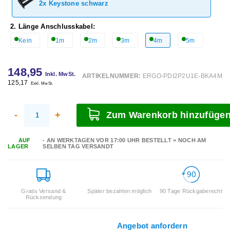
2x Keystone schwarz
2. Länge Anschlusskabel:
Kein
1m
2m
3m
4m
5m
148,95
Inkl. MwSt.
ARTIKELNUMMER:
ERGO-PDI2P2U1E-BKA4M
125,17
Exkl. MwSt.
-
+
Zum Warenkorb hinzufüge
AUF
- AN WERKTAGEN VOR 17:00 UHR BESTELLT = NOCH AM
LAGER
SELBEN TAG VERSANDT
Gratis Versand &
Später bezahlen möglich
90 Tage Rückgaberecht
Rücksendung
Angebot anfordern