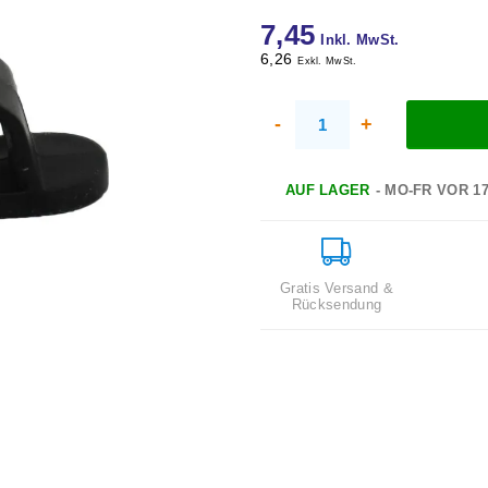
7,45
Inkl. MwSt.
6,26
Exkl. MwSt.
-
+
AUF LAGER
- MO-FR VOR 1
Gratis Versand &
Rücksendung