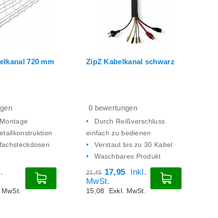
elkanal 720 mm
ZipZ Kabelkanal schwarz
C
S
In
ngen
0
bewertungen
0
 Montage
Durch Reißverschluss
etallkonstruktion
einfach zu bedienen
fachsteckdosen
Verstaut bis zu 30 Kabel
Waschbares Produkt
au
.
17,95
Inkl.
1
21,45
MwSt.
M
. MwSt.
15,08
Exkl. MwSt.
1