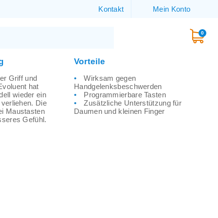
Kontakt
Mein Konto
0
g
Vorteile
er Griff und
Wirksam gegen
Evoluent hat
Handgelenksbeschwerden
ell wieder ein
Programmierbare Tasten
 verliehen. Die
Zusätzliche Unterstützung für
ei Maustasten
Daumen und kleinen Finger
sseres Gefühl.