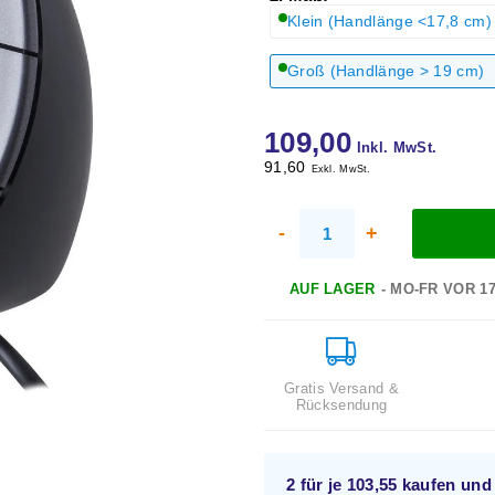
Klein (Handlänge <17,8 cm)
Groß (Handlänge > 19 cm)
109,00
Inkl. MwSt.
91,60
Exkl. MwSt.
-
+
AUF LAGER
- MO-FR VOR 1
Gratis Versand &
Rücksendung
2 für je
103,55
kaufen un