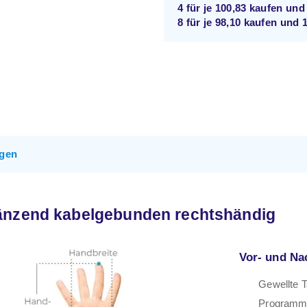
4 für je
100,83
kaufen un
8 für je
98,10
kaufen und
gen
änzend kabelgebunden rechtshändig
Vor- und Na
Gewellte T
Programmi