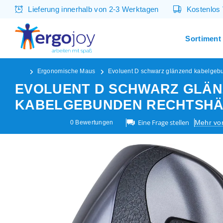
Lieferung innerhalb von 2-3 Werktagen
Kostenlos
Sortiment
Ergonomische Maus
Evoluent D schwarz glänzend kabelgeb
EVOLUENT D SCHWARZ GLÄ
KABELGEBUNDEN RECHTSHÄ
Eine Frage stellen
Mehr vo
0
Bewertungen