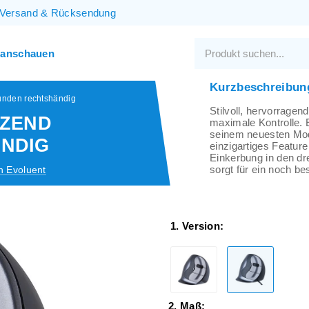
Versand
&
Rücksendung
 anschauen
Kurzbeschreibun
unden rechtshändig
Stilvoll, hervorragend
NZEND
maximale Kontrolle. 
seinem neuesten Mod
NDIG
einzigartiges Feature
Einkerbung in den dr
sorgt für ein noch be
n Evoluent
1. Version:
2. Maß: