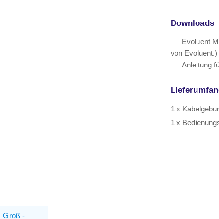
Downloads
Evoluent M
von Evoluent.)
Anleitung 
Lieferumfan
1 x Kabelgebu
1 x Bedienungs
| Groß -