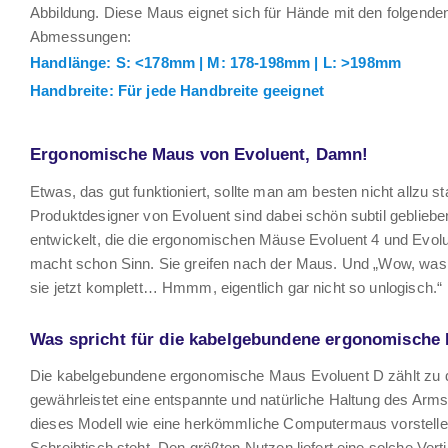
Abbildung. Diese Maus eignet sich für Hände mit den folgende
Abmessungen:
Handlänge: S: <178mm | M: 178-198mm | L: >198mm
Handbreite: Für jede Handbreite geeignet
Ergonomische Maus von Evoluent, Damn!
Etwas, das gut funktioniert, sollte man am besten nicht allzu s
Produktdesigner von Evoluent sind dabei schön subtil gebliebe
entwickelt, die die ergonomischen Mäuse Evoluent 4 und Evolu
macht schon Sinn. Sie greifen nach der Maus. Und „Wow, was 
sie jetzt komplett… Hmmm, eigentlich gar nicht so unlogisch.“
Was spricht für die kabelgebundene ergonomische
Die kabelgebundene ergonomische Maus Evoluent D zählt zu d
gewährleistet eine entspannte und natürliche Haltung des Arm
dieses Modell wie eine herkömmliche Computermaus vorstelle
Schreibtisch steht. Den größten Nutzen liefert eine solche V