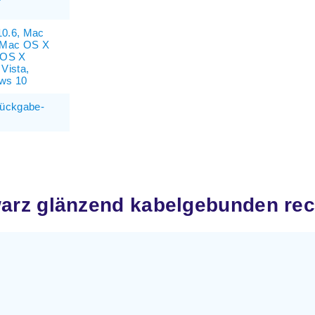
0.6, Mac
 Mac OS X
 OS X
Vista,
ws 10
Rückgabe-
arz glänzend kabelgebunden re