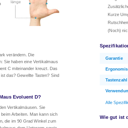
n
Zusätzlich
Kurze Umg
Rutschhem
(Noch) nic
Spezifikati
tark verändern. Die
Garantie
n: Sie haben eine Vertikalmaus
ent C miteinander kreuzt. Das
Ergonomis
ist das? Gewellte Tasten? Sind
Tastenzahl
Verwendu
 Maus Evoluent D?
Alle Spezif
en Vertikalmäusen. Sie
s beim Arbeiten. Man kann sich
Wie gut ist
n, die im 90 Grad Winkel zum
ertikalmaus dem Unterarm sowie