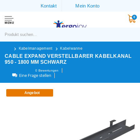
Kontakt
Mein Konto
0
MENU
Kabelmanagement
Kabelwanne
CABLE EXPAND VERSTELLBARER KABELKANAL
950 - 1800 MM SCHWARZ
0
Bewertungen
Eine Frage stellen
Angebot