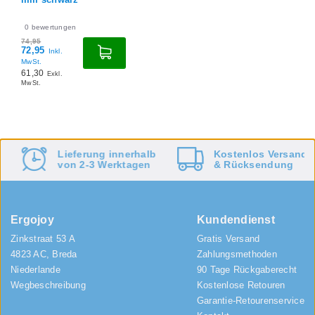
0
bewertungen
74,95
72,95
Inkl.
MwSt.
61,30
Exkl.
MwSt.
Lieferung innerhalb
Kostenlos
Versand
von 2-3 Werktagen
&
Rücksendung
Ergojoy
Kundendienst
Zinkstraat 53 A
Gratis Versand
4823 AC, Breda
Zahlungsmethoden
Niederlande
90 Tage Rückgaberecht
Wegbeschreibung
Kostenlose Retouren
Garantie-Retourenservice