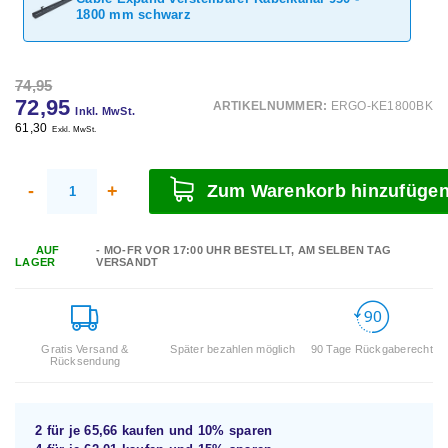
1800 mm schwarz
74,95
72,95
ARTIKELNUMMER:
ERGO-KE1800BK
Inkl. MwSt.
61,30
Exkl. MwSt.
-
+
Zum Warenkorb hinzufüge
AUF
- MO-FR VOR 17:00 UHR BESTELLT, AM SELBEN TAG
LAGER
VERSANDT
Gratis Versand &
Später bezahlen möglich
90 Tage Rückgaberecht
Rücksendung
2 für je
65,66
kaufen und
10%
sparen