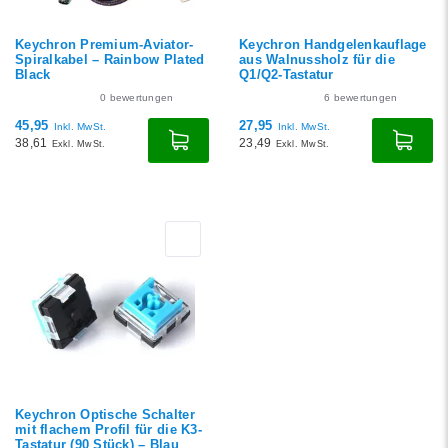
Keychron Premium-Aviator-
Keychron Handgelenkauflage
Spiralkabel – Rainbow Plated
aus Walnussholz für die
Black
Q1/Q2-Tastatur
0
bewertungen
6
bewertungen
45,95
27,95
Inkl. MwSt.
Inkl. MwSt.
38,61
23,49
Exkl. MwSt.
Exkl. MwSt.
Keychron Optische Schalter
mit flachem Profil für die K3-
Tastatur (90 Stück) – Blau