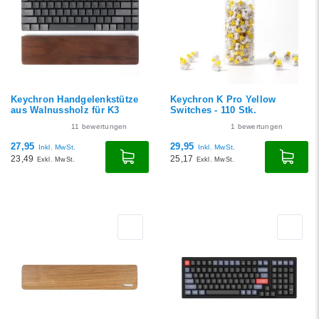
Niedrigster Preis
Höchster Preis
Keychron Handgelenkstütze
Keychron K Pro Yellow
aus Walnussholz für K3
Switches - 110 Stk.
11
bewertungen
1
bewertungen
27,95
29,95
Inkl. MwSt.
Inkl. MwSt.
23,49
25,17
Exkl. MwSt.
Exkl. MwSt.