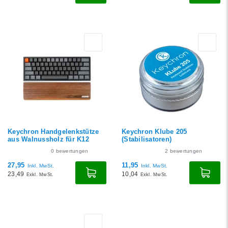
Keychron Handgelenkstütze
Keychron Klube 205
aus Walnussholz für K12
(Stabilisatoren)
0
bewertungen
2
bewertungen
27,95
11,95
Inkl. MwSt.
Inkl. MwSt.
23,49
10,04
Exkl. MwSt.
Exkl. MwSt.