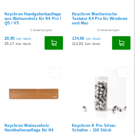
Keychron Handgelenkauflage
Keychron Mechanische
aus Walnussholz für K4 Pro /
Tastatur K4 Pro für Windows
Q5 / V5
und Mac
1
bewertungen
0
bewertungen
29,95
134,00
Inkl. MwSt.
Inkl. MwSt.
25,17
112,61
Exkl. MwSt.
Exkl. MwSt.
Keychron Walnussholz
Keychron K Pro Silver-
Handballenauflage für K4
Schalter – 110 Stück