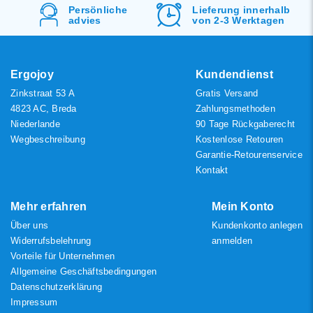
angesehen
Lieferung innerhalb
Kostenlos
Versand
von 2-3 Werktagen
&
Rücksendung
Neueste Produkte
Niedrigster Preis
Höchster Preis
Ergojoy
Kundendienst
Zinkstraat 53 A
Gratis Versand
4823 AC, Breda
Zahlungsmethoden
Niederlande
90 Tage Rückgaberecht
Wegbeschreibung
Kostenlose Retouren
Garantie-Retourenservice
Kontakt
Mehr erfahren
Mein Konto
Über uns
Kundenkonto anlegen
Widerrufsbelehrung
anmelden
Vorteile für Unternehmen
Allgemeine Geschäftsbedingungen
Datenschutzerklärung
Impressum