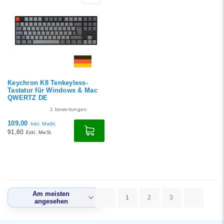
Keychron K8 Tenkeyless-
Tastatur für Windows & Mac
QWERTZ DE
1
bewertungen
109,00
Inkl. MwSt.
91,60
Exkl. MwSt.
Am meisten
1
2
3
angesehen
Am meisten