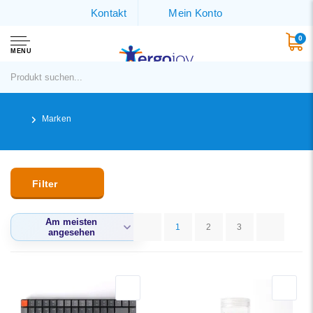
Kontakt
Mein Konto
0
MENU
Marken
Filter
Am meisten
1
2
3
angesehen
Am meisten
angesehen
Neueste Produkte