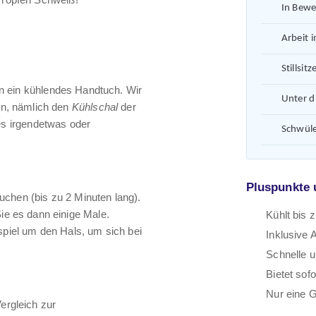
In Bew
Arbeit 
Stillsit
an ein kühlendes Handtuch. Wir
Unter d
n, nämlich den
Kühlschal
der
 es irgendetwas oder
Schwüle
Pluspunkte 
uchen (bis zu 2 Minuten lang).
e es dann einige Male.
Kühlt bis 
spiel um den Hals, um sich bei
Inklusive
Schnelle u
Bietet sof
Nur eine Gr
ergleich zur