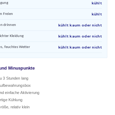
egung
kühlt
im Freien
kühlt
zen drinnen
kühlt kaum oder nicht
ichter Kleidung
kühlt kaum oder nicht
s, feuchtes Wetter
kühlt kaum oder nicht
und Minuspunkte
zu 3 Stunden lang
 Aufbewahrungsbox
nd einfache Aktivierung
ortige Kühlung
öße, relativ klein