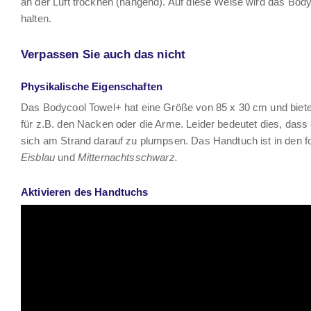
an der Luft trocknen (hängend). Auf diese Weise wird das Bod
halten.
Verpassen Sie auch das nicht
Physikalische Eigenschaften
Das Bodycool Towel+ hat eine Größe von 85 x 30 cm und biete
für z.B. den Nacken oder die Arme. Leider bedeutet dies, dass 
sich am Strand darauf zu plumpsen. Das Handtuch ist in den fo
Eisblau
und
Mitternachtsschwarz.
Aktivieren des Handtuchs