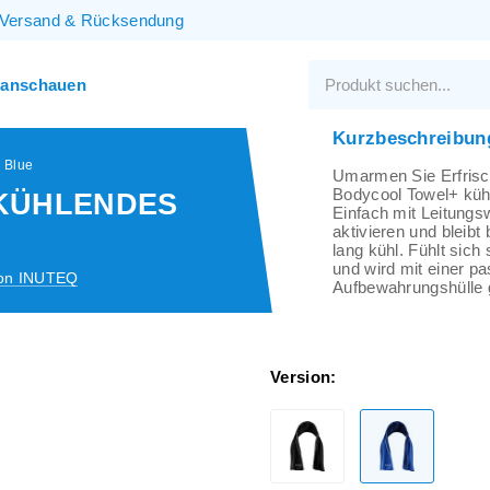
Versand
&
Rücksendung
 anschauen
Kurzbeschreibun
 Blue
Umarmen Sie Erfris
Bodycool Towel+ küh
KÜHLENDES
Einfach mit Leitungs
aktivieren und bleibt
lang kühl. Fühlt sich
und wird mit einer p
on INUTEQ
Aufbewahrungshülle g
Version: