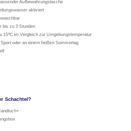
 passender Aufbewahrungstasche
eitungswasser aktiviert
nwaschbar
r bis zu 3 Stunden
 zu 15ºC im Vergleich zur Umgebungstemperatur
m Sport oder an einem heißen Sommertag
ell
er Schachtel?
Handtuch+
ungsbox