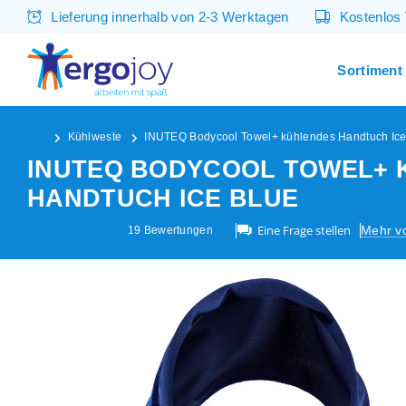
Lieferung innerhalb von 2-3 Werktagen
Kostenlos
Sortiment
Kühlweste
INUTEQ Bodycool Towel+ kühlendes Handtuch Ice
INUTEQ BODYCOOL TOWEL+ 
HANDTUCH ICE BLUE
Eine Frage stellen
Mehr v
19
Bewertungen