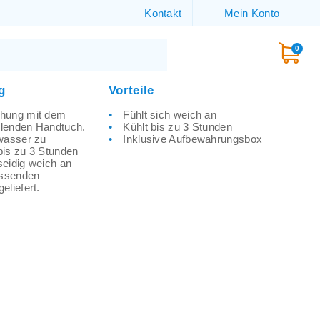
Kontakt
Mein Konto
0
g
Vorteile
chung mit dem
Fühlt sich weich an
lenden Handtuch.
Kühlt bis zu 3 Stunden
wasser zu
Inklusive Aufbewahrungsbox
 bis zu 3 Stunden
 seidig weich an
assenden
eliefert.