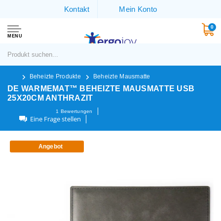
Kontakt
Mein Konto
0
MENU
Beheizte Produkte
Beheizte Mausmatte
DE WARMEMAT™ BEHEIZTE MAUSMATTE USB
25X20CM ANTHRAZIT
1
Bewertungen
Eine Frage stellen
Angebot