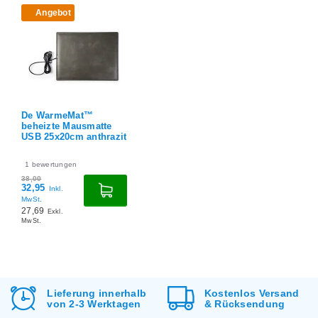
Angebot
De WarmeMat™
beheizte Mausmatte
USB 25x20cm anthrazit
1
bewertungen
38,00
32,95
Inkl.
MwSt.
27,69
Exkl.
MwSt.
Lieferung innerhalb
Kostenlos
Versand
von 2-3 Werktagen
&
Rücksendung