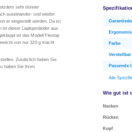
trotzdem sehr dünner
Spezifikati
ach auseinander- und wieder
Garantieda
n er eingestellt werden. Da ist
en ist dieser Laptopständer aus
Ergonomis
eklappt ist das Modell Flextop
gewicht von nur 320 g macht
Farbe
Verstellbar
stellen. Zusätzlich haben Sie
Passende 
So haben Sie Ihren
Alle Spezif
Wie gut ist
Nacken
Rücken
Kopf