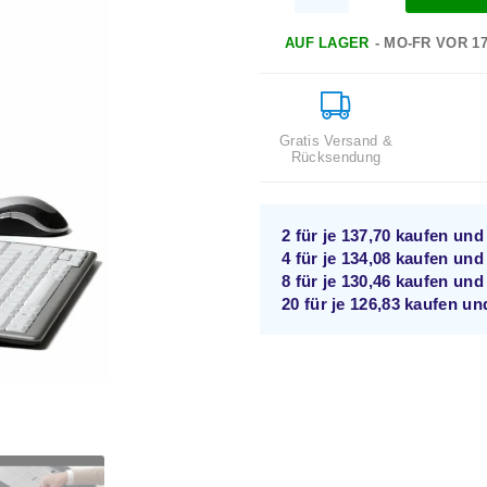
AUF LAGER
- MO-FR VOR 1
Gratis Versand &
Rücksendung
2 für je
137,70
kaufen un
4 für je
134,08
kaufen un
8 für je
130,46
kaufen un
20 für je
126,83
kaufen u