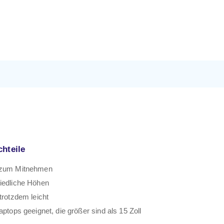
chteile
 zum Mitnehmen
iedliche Höhen
 trotzdem leicht
aptops geeignet, die größer sind als 15 Zoll