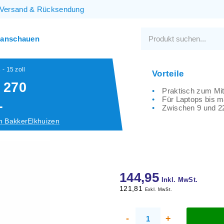
Versand
&
Rücksendung
 anschauen
- 15 zoll
Vorteile
 270
Praktisch zum M
Für Laptops bis m
L
Zwischen 9 und 22
n BakkerElkhuizen
144,95
Inkl. MwSt.
121,81
Exkl. MwSt.
-
+