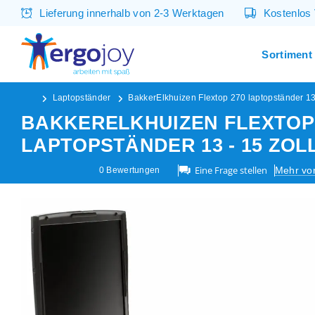
Lieferung innerhalb von 2-3 Werktagen
Kostenlos
Sortiment
Laptopständer
BakkerElkhuizen Flextop 270 laptopständer 13 
BAKKERELKHUIZEN FLEXTOP
LAPTOPSTÄNDER 13 - 15 ZOL
Eine Frage stellen
Mehr vo
0
Bewertungen