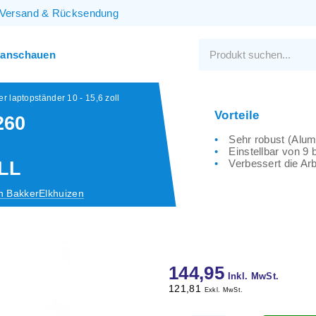
Versand
&
Rücksendung
 anschauen
 laptopständer 10 - 15,6 zoll
Vorteile
260
Sehr robust (Alum
Einstellbar von 9 
Verbessert die Arb
LL
n BakkerElkhuizen
144,95
Inkl. MwSt.
121,81
Exkl. MwSt.