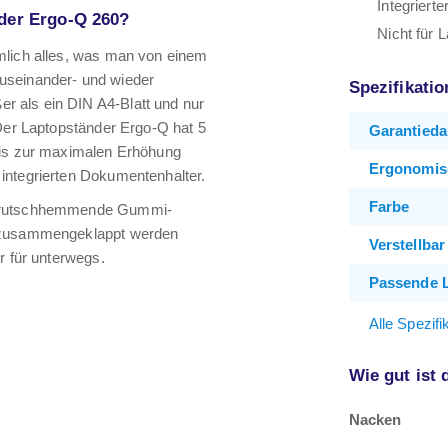
Integriert
nder Ergo-Q 260?
Nicht für L
mlich alles, was man von einem
 auseinander- und wieder
Spezifikati
 als ein DIN A4-Blatt und nur
 Der Laptopständer Ergo-Q hat 5
Garantieda
bis zur maximalen Erhöhung
Ergonomis
integrierten Dokumentenhalter.
Farbe
at rutschhemmende Gummi-
n zusammengeklappt werden
Verstellbar
r für unterwegs.
Passende 
Alle Spezif
Wie gut ist
Nacken