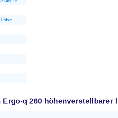
deservice
n Höhen
rgo-q 260 höhenverstellbarer la