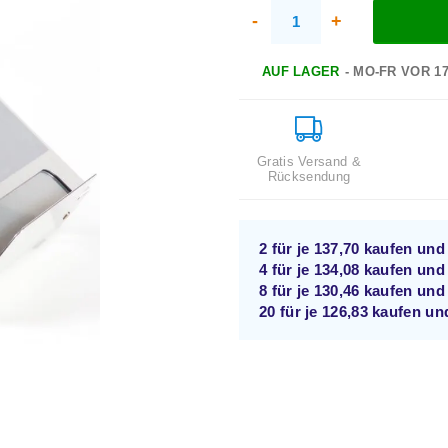
-
+
AUF LAGER
- MO-FR VOR 1
Gratis Versand &
Rücksendung
2 für je
137,70
kaufen un
4 für je
134,08
kaufen un
8 für je
130,46
kaufen un
20 für je
126,83
kaufen u