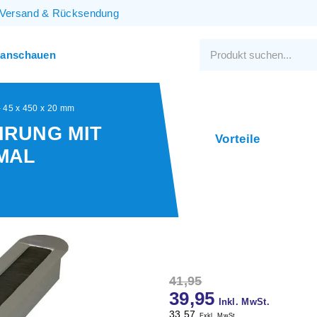
Versand
&
Rücksendung
 anschauen
 45 x 450 x 20 mm
RUNG MIT
Vorteile
MAL
41,95
39,95
Inkl. MwSt.
33,57
Exkl. MwSt.