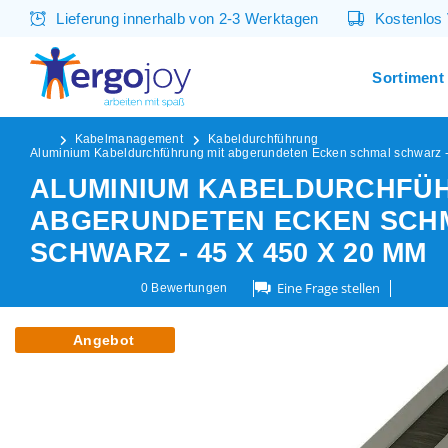
Lieferung innerhalb von 2-3 Werktagen
Kostenlos
Sortiment
Kabelmanagement
Kabeldurchführung
Aluminium Kabeldurchführung mit abgerundeten Ecken schmal schwarz -
ALUMINIUM KABELDURCHFÜH
ABGERUNDETEN ECKEN SCH
SCHWARZ - 45 X 450 X 20 MM
Eine Frage stellen
0
Bewertungen
Angebot